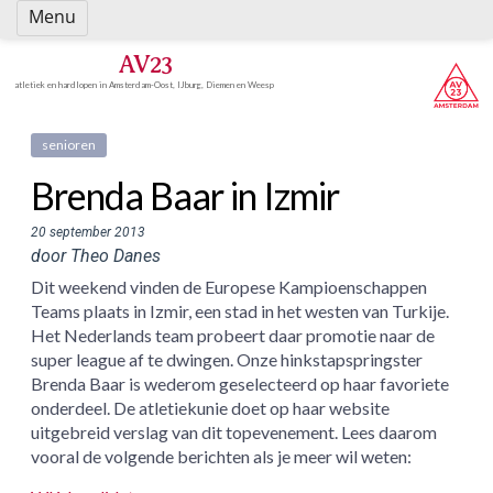
Spring
Menu
naar
inhoud
AV23
atletiek en hardlopen in Amsterdam-Oost, IJburg, Diemen en Weesp
senioren
Brenda Baar in Izmir
20 september 2013
door Theo Danes
Dit weekend vinden de Europese Kampioenschappen
Teams plaats in Izmir, een stad in het westen van Turkije.
Het Nederlands team probeert daar promotie naar de
super league af te dwingen. Onze hinkstapspringster
Brenda Baar is wederom geselecteerd op haar favoriete
onderdeel. De atletiekunie doet op haar website
uitgebreid verslag van dit topevenement. Lees daarom
vooral de volgende berichten als je meer wil weten: