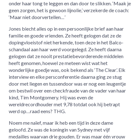
onder haar tong te leggen en dan door te slikken. ‘Maak je
geen zorgen, het is gewoon lijnolie,’ verzekerde de coach:
‘Maar niet doorvertellen…’
Jones biecht alles op in een persoonlijke brief aan haar
familie en goede vrienden. Ze heeft gelogen dat ze de
dopingvloeistof niet herkende, toen deze in het Balco-
schandaal aan haar werd voorgelegd. Ze heeft daarna
gelogen dat ze nooit prestatiebevorderende middelen
heeft genomen, hoewel ze meteen wist wat het
wonderlijke goedje was, ook bekend als ‘The Clear’. Elk
interview en elke persconferentie daarna ging ze stug
door met liegen en tussendoor was er nog een leugentje
om bestwil over een checkfraude van de vader van haar
kind, Tim Montgomery. Hij was even de
wereldrecordhouder met 9,78 totdat ook hij betrapt
werd op…raad eens? THG.
Noem me naïef, maar ik heb een tijd in deze dame
geloofd. Ze was de koningin van Sydney met vijf
medailles waarvan drie gouden. Er was maar één vrouw