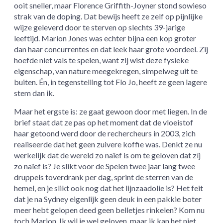
ooit sneller, maar Florence Griffith-Joyner stond sowieso
strak van de doping. Dat bewijs heeft ze zelf op pijnlijke
wijze geleverd door te sterven op slechts 39-jarige
leeftijd. Marion Jones was echter bijna een kop groter
dan haar concurrentes en dat leek haar grote voordeel. Zij
hoefde niet vals te spelen, want zij wist deze fysieke
eigenschap, van nature meegekregen, simpelweg uit te
buiten. Én, in tegenstelling tot Flo Jo, heeft ze geen lagere
stem dan ik.
Maar het ergste is: ze gaat gewoon door met liegen. In de
brief staat dat ze pas op het moment dat de vloeistof
haar getoond werd door de rechercheurs in 2003, zich
realiseerde dat het geen zuivere koffie was. Denkt ze nu
werkelijk dat de wereld zo naïef is om te geloven dat zíj
zo naïef is? Je slikt voor de Spelen twee jaar lang twee
druppels toverdrank per dag, sprint de sterren van de
hemel, en je slikt ook nog dat het lijnzaadolie is? Het feit
dat je na Sydney eigenlijk geen deuk in een pakkie boter
meer hebt gelopen deed geen belletjes rinkelen? Kom nu
toch Marion. Ik wil je wel geloven, maar ik kan het niet