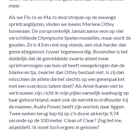
meer.
Als we Flo Jo en Ma Jo doorstrepen op de eeuwige
sprintranglijsten, vinden we ineens Merlene Ottey
bovenaan. De oorspronkelijk Jamaicaanse won op vier
verschillende Olympische Spelen medailles, maar nooit de
gouden. Ze is 43 en rent nog steeds, een stuk harder dan
generatiegenoot Joyner tegenwoordig. Bovendien is het
duidelijk dat de gemiddelde zwarte atleet meer
sprintvermogen van huis uit heeft meegekregen dan de
blanke en tja, zwarter dan Ottey bestaat niet. Is zij dan
misschien de atlete die het slechts op een genenpakket
met een overdosis talent doet? Als Amerikanen niet te
vertrouwen zijn, richt ik mijn pijlen namelijk wanhopig op
haar geboorteland, want ook de wereldrecordhouder bij
de mannen, Asafa Powel, heeft zijn wortels daar liggen.
Twee weken terug liep hij op z’n dooie akkertje 9,74
seconde op de 100 meter. Clean of Clear? Zeg het me,
alsjeblieft. Ik moet toch ergens in geloven?