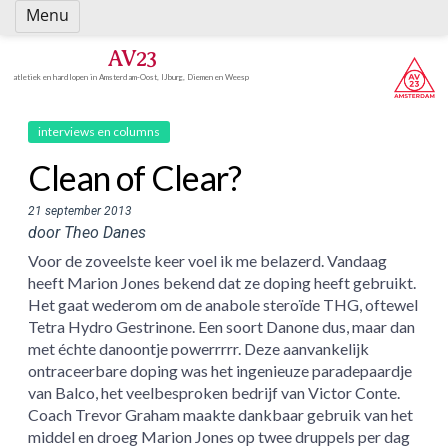
Spring
Menu
naar
inhoud
AV23
atletiek en hardlopen in Amsterdam-Oost, IJburg, Diemen en Weesp
interviews en columns
Clean of Clear?
21 september 2013
door Theo Danes
Voor de zoveelste keer voel ik me belazerd. Vandaag
heeft Marion Jones bekend dat ze doping heeft gebruikt.
Het gaat wederom om de anabole steroïde THG, oftewel
Tetra Hydro Gestrinone. Een soort Danone dus, maar dan
met échte danoontje powerrrrr. Deze aanvankelijk
ontraceerbare doping was het ingenieuze paradepaardje
van Balco, het veelbesproken bedrijf van Victor Conte.
Coach Trevor Graham maakte dankbaar gebruik van het
middel en droeg Marion Jones op twee druppels per dag