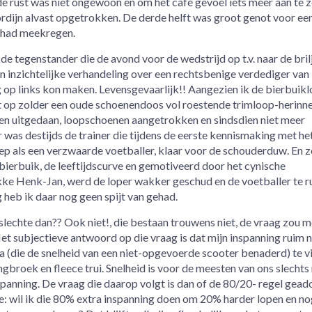
 de rust was niet ongewoon en om het café gevoel iets meer aan te z
dijn alvast opgetrokken. De derde helft was groot genot voor een
t had meekregen.
 de tegenstander die de avond voor de wedstrijd op t.v. naar de bril
n inzichtelijke verhandeling over een rechtsbenige verdediger van
 op links kon maken. Levensgevaarlijk!! Aangezien ik de bierbuikl
 op zolder een oude schoenendoos vol roestende trimloop-herinne
ksen uitgedaan, loopschoenen aangetrokken en sindsdien niet meer
was destijds de trainer die tijdens de eerste kennismaking met het
ep als een verzwaarde voetballer, klaar voor de schouderduw. En zo
ierbuik, de leeftijdscurve en gemotiveerd door het cynische
ke Henk-Jan, werd de loper wakker geschud en de voetballer te r
 heb ik daar nog geen spijt van gehad.
slechte dan?? Ook niet!, die bestaan trouwens niet, de vraag zou 
Het subjectieve antwoord op die vraag is dat mijn inspanning ruim 
 (die de snelheid van een niet-opgevoerde scooter benaderd) te v
gbroek en fleece trui. Snelheid is voor de meesten van ons slechts 
nspanning. De vraag die daarop volgt is dan of de 80/20- regel gea
e: wil ik die 80% extra inspanning doen om 20% harder lopen en nog