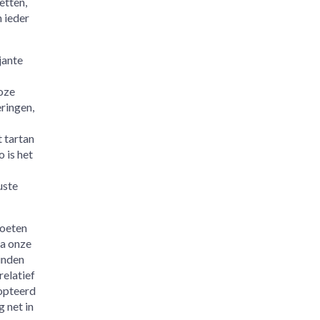
etten,
 ieder
jante
oze
ringen,
 tartan
 is het
uste
moeten
na onze
inden
relatief
dopteerd
 net in