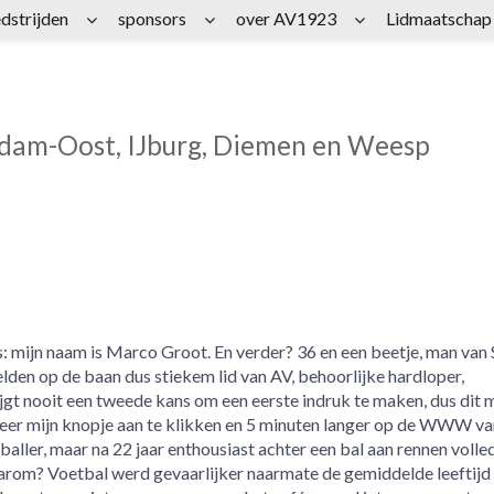
dstrijden
sponsors
over AV1923
Lidmaatschap
rdam-Oost, IJburg, Diemen en Weesp
ts: mijn naam is Marco Groot. En verder? 36 en een beetje, man van 
den op de baan dus stiekem lid van AV, behoorlijke hardloper,
jgt nooit een tweede kans om een eerste indruk te maken, dus dit 
er mijn knopje aan te klikken en 5 minuten langer op de WWW va
aller, maar na 22 jaar enthousiast achter een bal aan rennen volle
rom? Voetbal werd gevaarlijker naarmate de gemiddelde leeftijd 