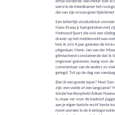
elftal vorderde: een meter bier in
werd in de kleedkamer het rookgor
die van zijn vrouw geen tijdslimie
Een letterlijk struikelblok vormde
Hans Kraay jr had gekeken met zij
Helmond Sport die ook een sliding
draver op het middenveld was met
heb ik zo’n 4 jaar geleden de kic
uitgedaan. Henk-Jan van der Meer 
glimlachend constateerde dat ik li
ongeveer gekomen, bang voor de b
commentaar van de anders zo vlak
gelegd. Tot op de dag van vandaag
Ben ik een goede loper? Nee! Een 
zijn: een snelle of een langzame? 
lokale hardloopheld Adnan Naanaa
is, maar ver voor de badstof joggin
aan je eigen laatste en/of beste i
moet worden in de trainingsroutin