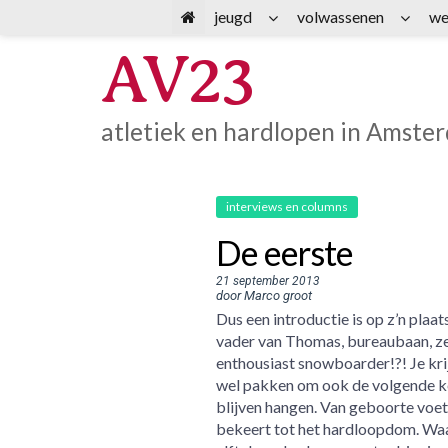
Spring
jeugd
volwassenen
we
naar
AV23
inhoud
atletiek en hardlopen in Amste
interviews en columns
De eerste
21 september 2013
door Marco groot
Dus een introductie is op z’n plaa
vader van Thomas, bureaubaan, zel
enthousiast snowboarder!?! Je kri
wel pakken om ook de volgende ke
blijven hangen. Van geboorte voetb
bekeert tot het hardloopdom. Waa