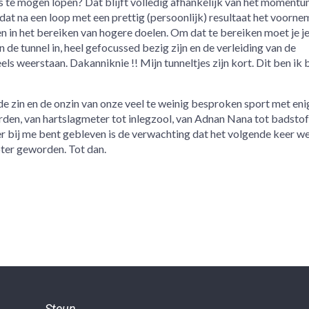
 te mogen lopen? Dat blijft volledig afhankelijk van het momentu
at na een loop met een prettig (persoonlijk) resultaat het voorne
n in het bereiken van hogere doelen. Om dat te bereiken moet je j
 de tunnel in, heel gefocussed bezig zijn en de verleiding van de
s weerstaan. Dakanniknie !! Mijn tunneltjes zijn kort. Dit ben ik b
 zin en de onzin van onze veel te weinig besproken sport met eni
den, van hartslagmeter tot inlegzool, van Adnan Nana tot badstof
hier bij me bent gebleven is de verwachting dat het volgende keer w
roter geworden. Tot dan.
Steun