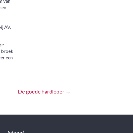
m van
men
e
ij AV,
ge
 broek,
eer een
De goede hardloper
→
Inhoud