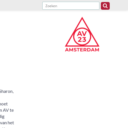
Sharon,
moet
n AV te
dig
van het