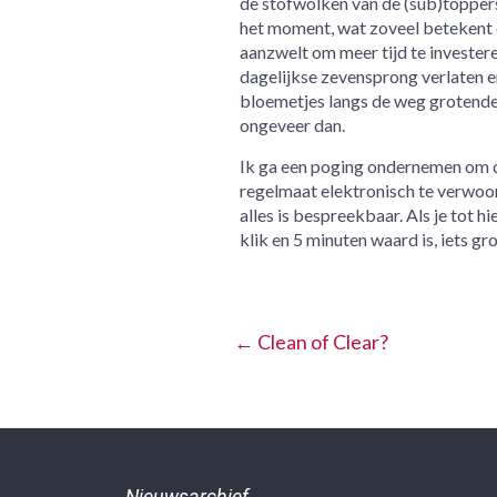
de stofwolken van de (sub)toppers
het moment, wat zoveel betekent d
aanzwelt om meer tijd te investere
dagelijkse zevensprong verlaten en
bloemetjes langs de weg grotendeel
ongeveer dan.
Ik ga een poging ondernemen om de
regelmaat elektronisch te verwoor
alles is bespreekbaar. Als je tot 
klik en 5 minuten waard is, iets g
←
Clean of Clear?
Nieuwsarchief