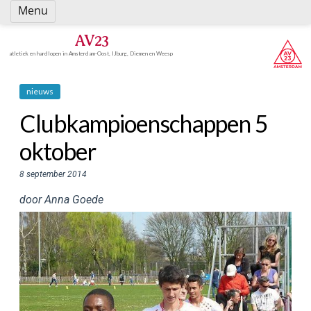
Spring
Menu
naar
inhoud
AV23
atletiek en hardlopen in Amsterdam-Oost, IJburg, Diemen en Weesp
nieuws
Clubkampioenschappen 5
oktober
8 september 2014
door Anna Goede