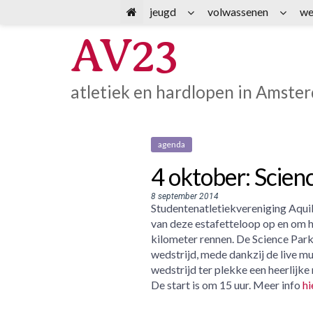
Spring
jeugd
volwassenen
we
naar
AV23
inhoud
atletiek en hardlopen in Amste
agenda
4 oktober: Scien
8 september 2014
Studentenatletiekvereniging Aquil
van deze estafetteloop op en om he
kilometer rennen. De Science Park
wedstrijd, mede dankzij de live mu
wedstrijd ter plekke een heerlijke 
De start is om 15 uur. Meer info
hi