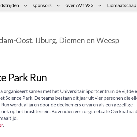
dstrijden
sponsors
over AV1923
Lidmaatschap
rdam-Oost, IJburg, Diemen en Weesp
ce Park Run
a organiseert samen met het Universitair Sportcentrum de vijfde e
t Science Park. De teams bestaan dit jaar uit vier personen die el
 Run wordt al jaren door de deelnemers ervaren als een gezellige
ziek op het finishterrein. Bovendien verzorgt eetcafé Oerknal na 
maaltijd.
er
.