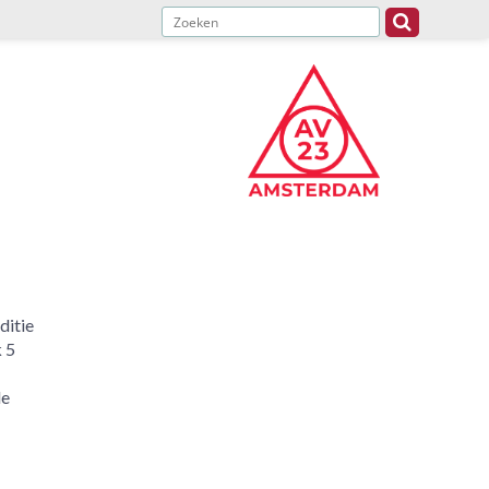
ditie
k 5
de