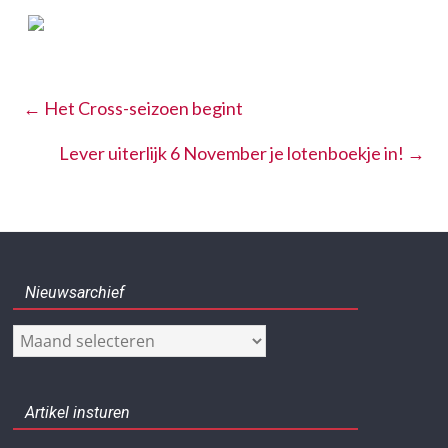
←
Het Cross-seizoen begint
Lever uiterlijk 6 November je lotenboekje in!
→
Nieuwsarchief
Nieuwsarchief
Artikel insturen