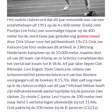
Het oudste clubrecord dat dit jaar sneuvelde was van een
estafetteteam uit 1951 op de 4 x 800 meter. Erelid John
Pootjes (zie foto), een voormalige topper op de 400
meter horde, werd twee jaar geleden nog
geïnterviewd
door Dirk Visser voor het jubileumboek 19+23. Ook Jan
Keesom (zie foto onderaan dit artikel), in 1960 nog
Nederlands kampioen op de 10.000 meter, maakte deel
uit van dit team. Jan Klomp en Jo Schmitz completeerden
het viertal dat kwam tot 8:18,4s. 64 jaar later liepen Giel
Ritmeijer, Levi Engels, Stein Glastra en Johnny van
Schooneveld het juniorenclubrecord van hun illustere
voorgangers uit de boeken: 8:15,70s. Wat valt nog meer
op in de clubrecordlijst van dit jaar? Michael Weber heeft
zijn indrukwekkende aantal toptijden bij de junioren zien
slinken. Zo stelde C-junior Levi Hazes de 100-meter met
maar liefst 5 verbeteringen uiteindelijk bij tot 11,44s.
Ook pakte hij de 200 meter bij de B-junioren (23,21s),