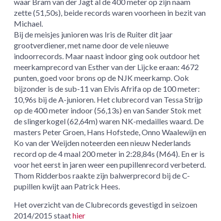
waar Bram van der Jagt al de 400 meter op zijn naam
zette (51,50s), beide records waren voorheen in bezit van
Michael.
Bij de meisjes junioren was Iris de Ruiter dit jaar
grootverdiener, met name door de vele nieuwe
indoorrecords. Maar naast indoor ging ook outdoor het
meerkamprecord van Esther van der Lijcke eraan: 4672
punten, goed voor brons op de NJK meerkamp. Ook
bijzonder is de sub-11 van Elvis Afrifa op de 100 meter:
10,96s bij de A-junioren. Het clubrecord van Tessa Strijp
op de 400 meter indoor (56,13s) en van Sander Stok met
de slingerkogel (62,64m) waren NK-medailles waard. De
masters Peter Groen, Hans Hofstede, Onno Waalewijn en
Ko van der Weijden noteerden een nieuw Nederlands
record op de 4 maal 200 meter in 2:28,84s (M64). En er is
voor het eerst in jaren weer een pupillenrecord verbeterd.
Thom Ridderbos raakte zijn balwerprecord bij de C-
pupillen kwijt aan Patrick Hees.
Het overzicht van de Clubrecords gevestigd in seizoen
2014/2015 staat
hier