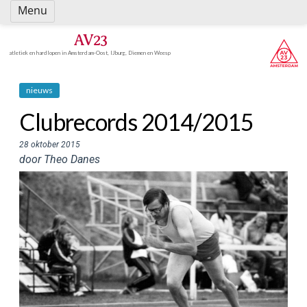
Spring
Menu
naar
inhoud
AV23
atletiek en hardlopen in Amsterdam-Oost, IJburg, Diemen en Weesp
nieuws
Clubrecords 2014/2015
28 oktober 2015
door Theo Danes