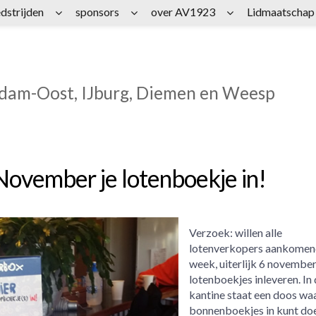
dstrijden
sponsors
over AV1923
Lidmaatschap
rdam-Oost, IJburg, Diemen en Weesp
 November je lotenboekje in!
Verzoek: willen alle
lotenverkopers aankomen
week, uiterlijk 6 november
lotenboekjes inleveren. In
kantine staat een doos waar
bonnenboekjes in kunt do