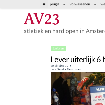
Spring
jeugd
volwassenen
we
naar
AV23
inhoud
atletiek en hardlopen in Amste
junioren
Lever uiterlijk 6
30 oktober 2015
door Sandra Verkruisen