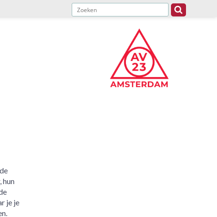
de
, hun
 de
 je je
en.