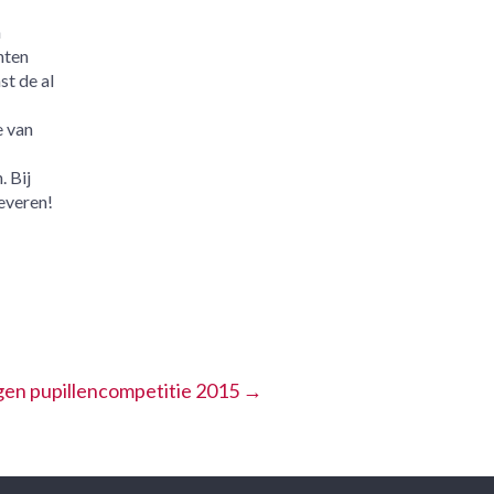
n
hten
st de al
 van
 Bij
everen!
gen pupillencompetitie 2015
→