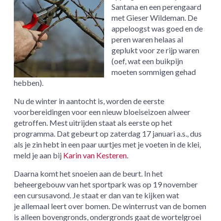
Santana en een perengaard
met Gieser Wildeman. De
appeloogst was goed en de
peren waren helaas al
geplukt voor ze rijp waren
(oef, wat een buikpijn
moeten sommigen gehad
hebben).
Nu de winter in aantocht is, worden de eerste
voorbereidingen voor een nieuw bloeiseizoen alweer
getroffen. Mest uitrijden staat als eerste op het
programma. Dat gebeurt op zaterdag 17 januari a.s., dus
als je zin hebt in een paar uurtjes met je voeten in de klei,
meld je aan bij
Karin van Kesteren
.
Daarna komt het snoeien aan de beurt. In het
beheergebouw van het sportpark was op 19 november
een cursusavond. Je staat er dan van te kijken wat
je allemaal leert over bomen. De winterrust van de bomen
is alleen bovengronds, ondergronds gaat de wortelgroei