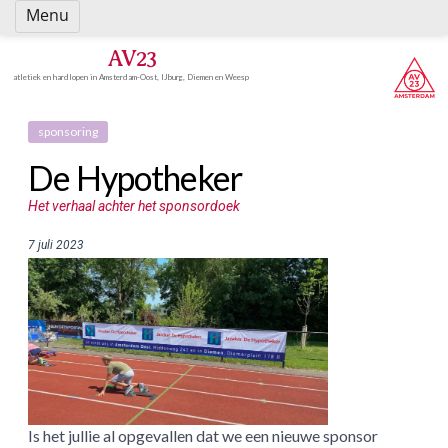
Spring
Menu
naar
inhoud
AV23
atletiek en hardlopen in Amsterdam-Oost, IJburg, Diemen en Weesp
sponsoring
De Hypotheker
Het verhaal achter het sponsordoek
7 juli 2023
Is het jullie al opgevallen dat we een nieuwe sponsor