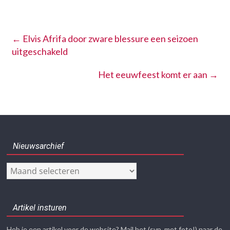
←
Elvis Afrifa door zware blessure een seizoen
uitgeschakeld
Het eeuwfeest komt er aan
→
Nieuwsarchief
Nieuwsarchief
Artikel insturen
Heb je een artikel voor de website? Mail het (svp. met foto!) naar de