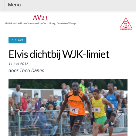
Spring
Menu
naar
inhoud
AV23
atletiek en hardlopen in Amsterdam-Oost, IJburg, Diemen en Weesp
nieuws
Elvis dichtbij WJK-limiet
11 juni 2016
door Theo Danes