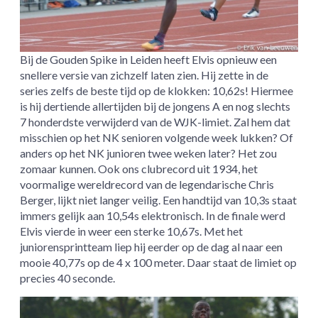
Bij de Gouden Spike in Leiden heeft Elvis opnieuw een
snellere versie van zichzelf laten zien. Hij zette in de
series zelfs de beste tijd op de klokken: 10,62s! Hiermee
is hij dertiende allertijden bij de jongens A en nog slechts
7 honderdste verwijderd van de WJK-limiet. Zal hem dat
misschien op het NK senioren volgende week lukken? Of
anders op het NK junioren twee weken later? Het zou
zomaar kunnen. Ook ons clubrecord uit 1934, het
voormalige wereldrecord van de legendarische Chris
Berger, lijkt niet langer veilig. Een handtijd van 10,3s staat
immers gelijk aan 10,54s elektronisch. In de finale werd
Elvis vierde in weer een sterke 10,67s. Met het
juniorensprintteam liep hij eerder op de dag al naar een
mooie 40,77s op de 4 x 100 meter. Daar staat de limiet op
precies 40 seconde.