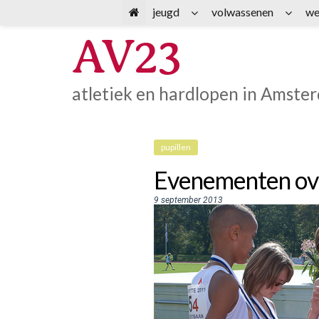
Spring
jeugd
volwassenen
we
naar
AV23
inhoud
atletiek en hardlopen in Amste
pupillen
Evenementen ove
9 september 2013