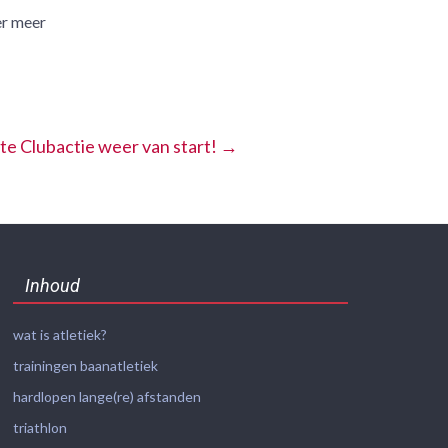
er meer
te Clubactie weer van start!
→
Inhoud
wat is atletiek?
trainingen baanatletiek
hardlopen lange(re) afstanden
triathlon