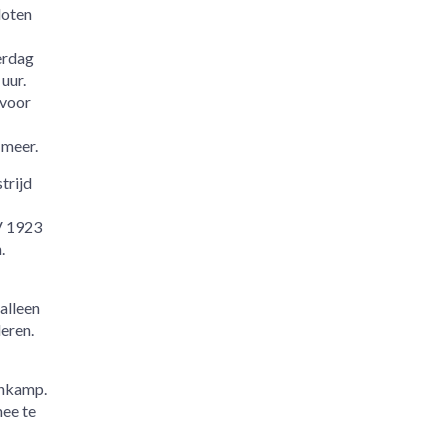
loten
erdag
uur.
 voor
 meer.
trijd
V 1923
.
alleen
deren.
enkamp.
mee te