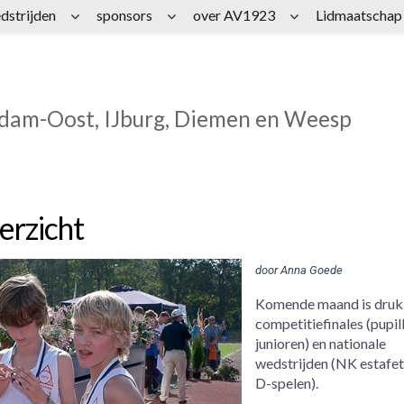
dstrijden
sponsors
over AV1923
Lidmaatschap
rdam-Oost, IJburg, Diemen en Weesp
rzicht
door Anna Goede
Komende maand is druk
competitiefinales (pupil
junioren) en nationale
wedstrijden (NK estafet
D-spelen).