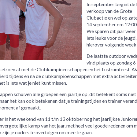
In september begint de 
verkoop van de Grote
Clubactie en wel op zat
14 september om 12:00 
We sparen dit jaar weer
iets leuks voor de jeugd,
hierover volgende week
De laatste outdoor weds
vind plaats op zondag 6
d seizoen af met de Clubkampioenschappen en het Lustrumfeest. A
vierd tijdens en na de clubkampioenschappen met extra activiteiten
et is iets wat je niet kunt missen.
en schuiven alle groepen een jaartje op, dit betekent soms niet 
 maar het kan ook betekenen dat je trainingstijden en trainer veran
moment af gemaakt.
 er in het weekend van 11 t/m 13 oktober nog het jaarlijkse Junior
onvergetelijke kamp van het jaar, met heel veel goede redenen om 
zijn je ouders te overtuigen om mee te gaan.