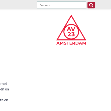
 met
len en
te en