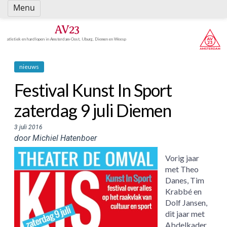
Spring
Menu
naar
inhoud
AV23
atletiek en hardlopen in Amsterdam-Oost, IJburg, Diemen en Weesp
nieuws
Festival Kunst In Sport
zaterdag 9 juli Diemen
3 juli 2016
door Michiel Hatenboer
Vorig jaar
met Theo
Danes, Tim
Krabbé en
Dolf Jansen,
dit jaar met
Abdelkader