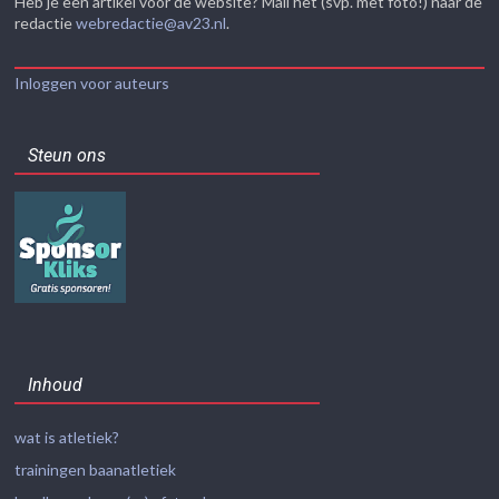
Heb je een artikel voor de website? Mail het (svp. met foto!) naar de
redactie
webredactie@av23.nl
.
Inloggen voor auteurs
Steun ons
Inhoud
wat is atletiek?
trainingen baanatletiek