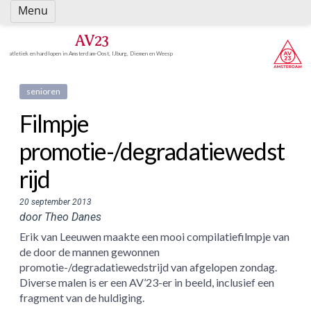
Spring
Menu
naar
inhoud
AV23
atletiek en hardlopen in Amsterdam-Oost, IJburg, Diemen en Weesp
senioren
Filmpje
promotie-/degradatiewedst
rijd
20 september 2013
door Theo Danes
Erik van Leeuwen maakte een mooi compilatiefilmpje van
de door de mannen gewonnen
promotie-/degradatiewedstrijd van afgelopen zondag.
Diverse malen is er een AV’23-er in beeld, inclusief een
fragment van de huldiging.