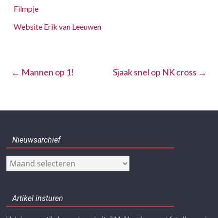
Filmpje
Website Erik van Leeuwen
←
Mannen op 1!
Sjaak snel op NK cross
→
Nieuwsarchief
Nieuwsarchief
Artikel insturen