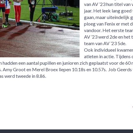
van AV ’23 hun titel van 
jaar. Het leek lang goed 
gaan, maar uiteindelijk 
ploeg van Fenix er met d
vandoor. Het eerste tea
AV ’23 werd 2de en het
team van AV ’23 5de.
Ook individueel kwame
atleten in actie. Tijdens 
n hadden een aantal pupillen en junioren zich geplaatst voor de 60 
6s. Amy Groot en Merel Broex liepen 10.18s en 10.57s. Job Geerds
ras werd tweede in 8.86.