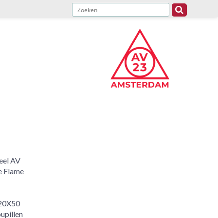
eel AV
de Flame
(20X50
upillen