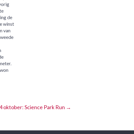
vorig
te
ging de
e winst
m van
 tweede
n
de
meter.
 won
4 oktober: Science Park Run
→