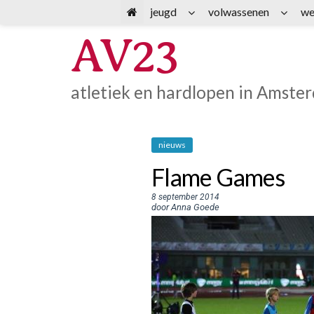
Spring
jeugd
volwassenen
we
naar
AV23
inhoud
atletiek en hardlopen in Amste
nieuws
Flame Games
8 september 2014
door Anna Goede