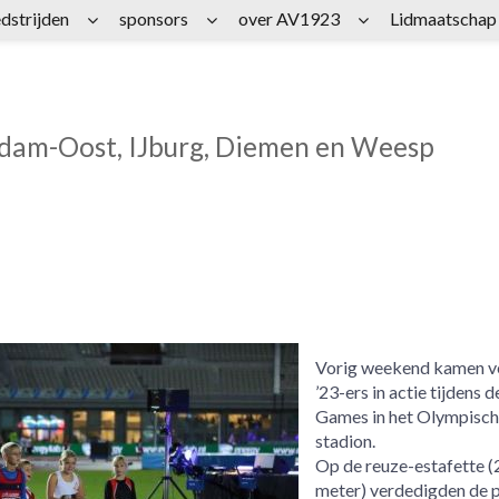
dstrijden
sponsors
over AV1923
Lidmaatschap
rdam-Oost, IJburg, Diemen en Weesp
Vorig weekend kamen v
’23-ers in actie tijdens 
Games in het Olympisch
stadion.
Op de reuze-estafette 
meter) verdedigden de p