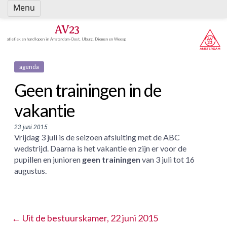
Spring
Menu
naar
inhoud
AV23
atletiek en hardlopen in Amsterdam-Oost, IJburg, Diemen en Weesp
agenda
Geen trainingen in de
vakantie
23 juni 2015
Vrijdag 3 juli is de seizoen afsluiting met de ABC
wedstrijd. Daarna is het vakantie en zijn er voor de
pupillen en junioren
geen trainingen
van 3 juli tot 16
augustus.
←
Uit de bestuurskamer, 22 juni 2015