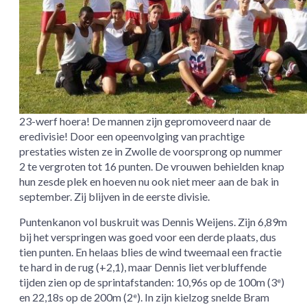
23-werf hoera! De mannen zijn gepromoveerd naar de
eredivisie! Door een opeenvolging van prachtige
prestaties wisten ze in Zwolle de voorsprong op nummer
2 te vergroten tot 16 punten. De vrouwen behielden knap
hun zesde plek en hoeven nu ook niet meer aan de bak in
september. Zij blijven in de eerste divisie.
Puntenkanon vol buskruit was Dennis Weijens. Zijn 6,89m
bij het verspringen was goed voor een derde plaats, dus
tien punten. En helaas blies de wind tweemaal een fractie
te hard in de rug (+2,1), maar Dennis liet verbluffende
tijden zien op de sprintafstanden: 10,96s op de 100m (3
)
e
en 22,18s op de 200m (2
). In zijn kielzog snelde Bram
e