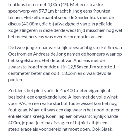
foutloos tot en met 4,00m (4
). Met een strakke
e
speerworp van 57,71m bracht hij nog eens 9 punten
binnen. Hetzelfde aantal scoorde Sander Stok met de
discus (43,08m), die bij afwezigheid van zijn geliefde
kogelslingeren in deze derde wedstrijd misschien nog wel
het meest nerveus was over de promotiekansen.
De twee jonge maar werkelijk beestachtig sterke Jim van
Oostrom en Andreas de Jong namen de honneurs waar op
het kogelstoten. Het debuut van Andreas met de
zwaarste kogel mondde uit in 12,55m en Jim stootte 1
centimeter beter dan ooit: 13,06m en 6 waardevolle
punten.
Zo bleek het pleit vóór de 4 x 400 meter eigenlijk al
beslecht, een ongekende luxe. Alleen met de volle winst
voor PAC en een valse start of foute wissel kon het nog
fout gaan. Maar dit was een dag waarin het noodlot geen
enkele kans kreeg. Koen liep een onwaarschijnlijk harde
400m, je gaat je bijna afvragen of hij niet altijd een
steeplerace als voorbereiding moet doen. Ook Sjaak,