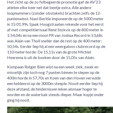
Het zicht op de zo felbegeerde promotie gaf de AV’23
atleten elke keer net dat beetje extra. Alle andere
loopnummers (zonder obstakels) brachten zelfs de 12-
puntenwinst. Naol Beritie imponeerde op de 5000 meter
in 15:01,99s. Sjaak Hoogstraaten rekende voor het eerst
af met competitierivaal René Stokvis op de 800 meter in
1:54,04s en na een mooi PR van Joshua Record in 53,68s
was Alain van Tholl sneller dan de rest op de 400 meter:
50,54s. Eerder liep hij al een weergaloos clubrecord op de
110 meter horde: De 15,11s van de grote Michiel
Heerema is uit de boeken door de 15,05s van Alain.
Kompaan Rutger Bien wist na een week ziek, zwak en
misselijk zijn toch nog 7 punten binnen te slepen op de
400m horde in 57,70s en Koen van den Hoven vervulde
een heldenrol op de 3000m steeple. Nooit eerder liep hij
deze afstand, de hindernissen leken alsmaar hoger te
worden en de waterbak steeds dieper. Maar kopje onder
ging hij nooit.