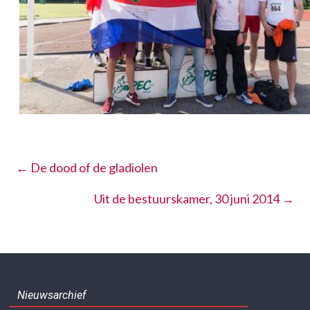
←
De dood of de gladiolen
Uit de bestuurskamer, 30 juni 2014
→
Nieuwsarchief