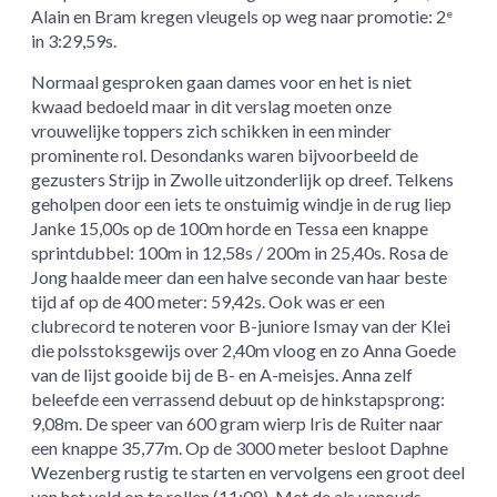
Alain en Bram kregen vleugels op weg naar promotie: 2
e
in 3:29,59s.
Normaal gesproken gaan dames voor en het is niet
kwaad bedoeld maar in dit verslag moeten onze
vrouwelijke toppers zich schikken in een minder
prominente rol. Desondanks waren bijvoorbeeld de
gezusters Strijp in Zwolle uitzonderlijk op dreef. Telkens
geholpen door een iets te onstuimig windje in de rug liep
Janke 15,00s op de 100m horde en Tessa een knappe
sprintdubbel: 100m in 12,58s / 200m in 25,40s. Rosa de
Jong haalde meer dan een halve seconde van haar beste
tijd af op de 400 meter: 59,42s. Ook was er een
clubrecord te noteren voor B-juniore Ismay van der Klei
die polsstoksgewijs over 2,40m vloog en zo Anna Goede
van de lijst gooide bij de B- en A-meisjes. Anna zelf
beleefde een verrassend debuut op de hinkstapsprong:
9,08m. De speer van 600 gram wierp Iris de Ruiter naar
een knappe 35,77m. Op de 3000 meter besloot Daphne
Wezenberg rustig te starten en vervolgens een groot deel
van het veld op te rollen (11:08). Met de als vanouds