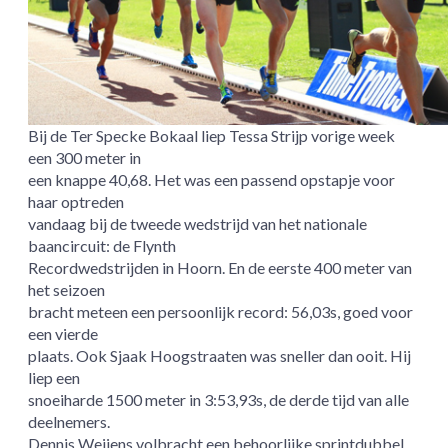
Bij de Ter Specke Bokaal liep Tessa Strijp vorige week
een 300 meter in
een knappe 40,68. Het was een passend opstapje voor
haar optreden
vandaag bij de tweede wedstrijd van het nationale
baancircuit: de Flynth
Recordwedstrijden in Hoorn. En de eerste 400 meter van
het seizoen
bracht meteen een persoonlijk record: 56,03s, goed voor
een vierde
plaats. Ook Sjaak Hoogstraaten was sneller dan ooit. Hij
liep een
snoeiharde 1500 meter in 3:53,93s, de derde tijd van alle
deelnemers.
Dennis Weijens volbracht een behoorlijke sprintdubbel.