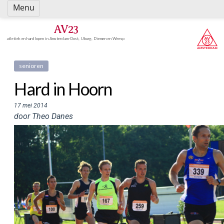
Spring
Menu
naar
inhoud
AV23
atletiek en hardlopen in Amsterdam-Oost, IJburg, Diemen en Weesp
senioren
Hard in Hoorn
17 mei 2014
door Theo Danes