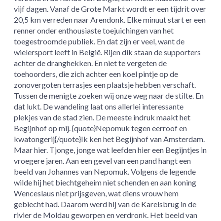
vijf dagen. Vanaf de Grote Markt wordt er een tijdrit over
20,5 km verreden naar Arendonk. Elke minuut start er een
renner onder enthousiaste toejuichingen van het
toegestroomde publiek. En dat zijn er veel, want de
wielersport leeft in België. Rijen dik staan de supporters
achter de dranghekken. En niet te vergeten de
toehoorders, die zich achter een koel pintje op de
zonovergoten terrasjes een plaatsje hebben verschaft.
Tussen de menigte zoeken wij onze weg naar de stilte. En
dat lukt. De wandeling laat ons allerlei interessante
plekjes van de stad zien. De meeste indruk maakt het
Begijnhof op mij. {quote}Nepomuk tegen eerroof en
kwatongerij{/quote}Ik ken het Begijnhof van Amsterdam.
Maar hier. Tjonge, jonge wat leefden hier een Begijntjes in
vroegere jaren. Aan een gevel van een pand hangt een
beeld van Johannes van Nepomuk. Volgens de legende
wilde hij het biechtgeheim niet schenden en aan koning
Wenceslaus niet prijsgeven, wat diens vrouw hem
gebiecht had. Daarom werd hij van de Karelsbrug in de
rivier de Moldau geworpen en verdronk. Het beeld van