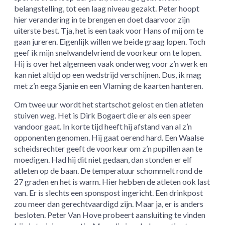
belangstelling, tot een laag niveau gezakt. Peter hoopt
hier verandering in te brengen en doet daarvoor zijn
uiterste best. Tja, het is een taak voor Hans of mij om te
gaan jureren. Eigenlijk willen we beide graag lopen. Toch
geef ik mijn snelwandelvriend de voorkeur om te lopen.
Hij is over het algemeen vaak onderweg voor z’n werk en
kan niet altijd op een wedstrijd verschijnen. Dus, ik mag
met z’n eega Sjanie en een Vlaming de kaarten hanteren.
Om twee uur wordt het startschot gelost en tien atleten
stuiven weg. Het is Dirk Bogaert die er als een speer
vandoor gaat. In korte tijd heeft hij afstand van al z’n
opponenten genomen. Hij gaat oerend hard. Een Waalse
scheidsrechter geeft de voorkeur om z’n pupillen aan te
moedigen. Had hij dit niet gedaan, dan stonden er elf
atleten op de baan. De temperatuur schommelt rond de
27 graden en het is warm. Hier hebben de atleten ook last
van. Er is slechts een sponspost ingericht. Een drinkpost
zou meer dan gerechtvaardigd zijn. Maar ja, er is anders
besloten. Peter Van Hove probeert aansluiting te vinden