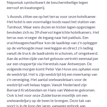
Nepomuk symboliseert de beschermheilige tegen
eerroof en kwatongerij.
’s Avonds zitten we op het terras voor onze hotelkamer.
Het hotel is een voormalige loods naast het station van
Turnhout. Waar eens dozen en kisten lagen opgeslagen
bevinden zich nu 39 sfeervol ingerichte hotelkamers. Het
terras was vroeger de ingang naar het pakhuis. Een
vrachtwagenchauffeur kon de laadklep van z’n oplegger
op de verhoogde muur neerleggen en direct z’n lading
vanuit de truck de laadruimte in schuiven, of omgekeerd.
Aan de achterzijde van het gebouw vertrekt eenmaal per
uur een stoppertje via Herentals naar Antwerpen. De
volgende morgen komt Peter Van Hove ons ophalen voor
de wedstrijd. Het is zijn wedstrijd bij een meerkamp van
z’n vereniging. Het aantal snelwandelaars voor de
wedstrijd valt helaas tegen. Vanuit Nederland zijn
Bernard Krabbendam en Hans van Wakeren gekomen.
Ook is het voor onze Zuiderburen moeilijk om een
snelwandeljury op de been te brengen. Deze tak van
sport is in de loop der jaren, vanwege gebrek aan