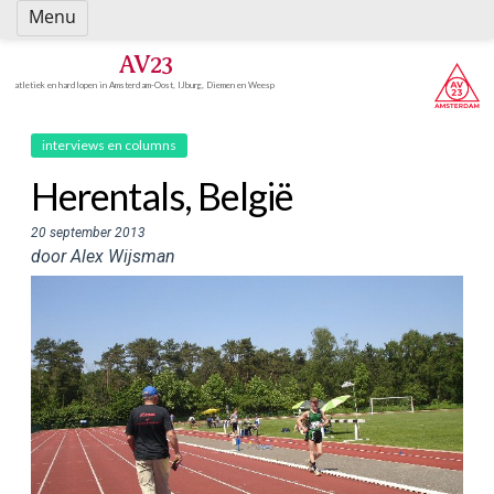
Spring
Menu
naar
inhoud
AV23
atletiek en hardlopen in Amsterdam-Oost, IJburg, Diemen en Weesp
interviews en columns
Herentals, België
20 september 2013
door Alex Wijsman