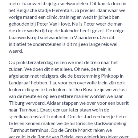
meter baanwedstrijd ga snelwandelen. Dit kan ik doen in
het Belgische stadje Herentals. Ja precies, daar waar we
vorige maand een clinic, training en wedstrijd hebben
gehouden bij Peter Van Hove. Nu is Peter weer de man
die deze wedstrijd op de kalender heeft gezet. De enige
baanwedstrijd snelwandelen in Vlaanderen. Om dit
initiatief te ondersteunen is dit mij een lange reis wel
waard.
Op pinksterzaterdag reizen we met de trein naar het
zuiden. We doen dit niet alleen. Oh nee, de trein is
afgeladen met reizigers, die de bestemming Pinkpop in
Landgraaf hebben. Tja, voor een overvolle trein zijn ook
leukere dingen te bedenken. In Den Bosch zijn we verlost
van de meute en op een nettere manier worden we naar
Tilburg vervoerd. Aldaar stappen we over voor een busrit
naar Turnhout. Exact een uur later staan we in de
speelkaartenstad Turnhout. Om de stad een beetje beter
te leren kennen maken we de historische stadswandeling
‘Turnhout terminus’. Op de Grote Markt raken we
verzeild in de Ronde van België, een wielerklassieker over