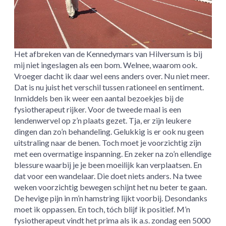
Het afbreken van de Kennedymars van Hilversum is bij
mij niet ingeslagen als een bom. Welnee, waarom ook.
Vroeger dacht ik daar wel eens anders over. Nu niet meer.
Dat is nu juist het verschil tussen rationeel en sentiment.
Inmiddels ben ik weer een aantal bezoekjes bij de
fysiotherapeut rijker. Voor de tweede maal is een
lendenwervel op z’n plaats gezet. Tja, er zijn leukere
dingen dan zo’n behandeling. Gelukkig is er ook nu geen
uitstraling naar de benen. Toch moet je voorzichtig zijn
met een overmatige inspanning. En zeker na zo’n ellendige
blessure waarbij je je been moeilijk kan verplaatsen. En
dat voor een wandelaar. Die doet niets anders. Na twee
weken voorzichtig bewegen schijnt het nu beter te gaan.
De hevige pijn in m’n hamstring lijkt voorbij. Desondanks
moet ik oppassen. En toch, tóch blijf ik positief. M’n
fysiotherapeut vindt het prima als ik a.s. zondag een 5000