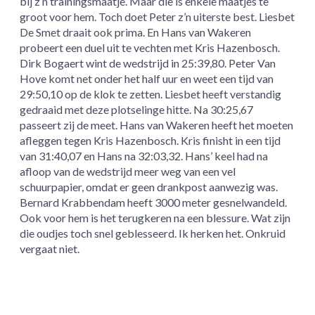
bij z’n trainingsmaatje. Maar die is enkele maatjes te
groot voor hem. Toch doet Peter z’n uiterste best. Liesbet
De Smet draait ook prima. En Hans van Wakeren
probeert een duel uit te vechten met Kris Hazenbosch.
Dirk Bogaert wint de wedstrijd in 25:39,80. Peter Van
Hove komt net onder het half uur en weet een tijd van
29:50,10 op de klok te zetten. Liesbet heeft verstandig
gedraaid met deze plotselinge hitte. Na 30:25,67
passeert zij de meet. Hans van Wakeren heeft het moeten
afleggen tegen Kris Hazenbosch. Kris finisht in een tijd
van 31:40,07 en Hans na 32:03,32. Hans’ keel had na
afloop van de wedstrijd meer weg van een vel
schuurpapier, omdat er geen drankpost aanwezig was.
Bernard Krabbendam heeft 3000 meter gesnelwandeld.
Ook voor hem is het terugkeren na een blessure. Wat zijn
die oudjes toch snel geblesseerd. Ik herken het. Onkruid
vergaat niet.