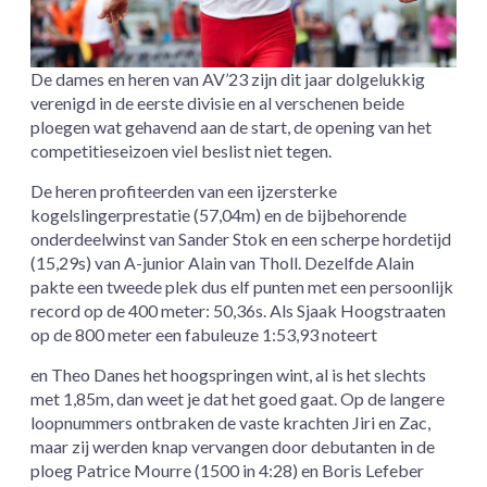
De dames en heren van AV’23 zijn dit jaar dolgelukkig
verenigd in de eerste divisie en al verschenen beide
ploegen wat gehavend aan de start, de opening van het
competitieseizoen viel beslist niet tegen.
De heren profiteerden van een ijzersterke
kogelslingerprestatie (57,04m) en de bijbehorende
onderdeelwinst van Sander Stok en een scherpe hordetijd
(15,29s) van A-junior Alain van Tholl. Dezelfde Alain
pakte een tweede plek dus elf punten met een persoonlijk
record op de 400 meter: 50,36s. Als Sjaak Hoogstraaten
op de 800 meter een fabuleuze 1:53,93 noteert
en Theo Danes het hoogspringen wint, al is het slechts
met 1,85m, dan weet je dat het goed gaat. Op de langere
loopnummers ontbraken de vaste krachten Jiri en Zac,
maar zij werden knap vervangen door debutanten in de
ploeg Patrice Mourre (1500 in 4:28) en Boris Lefeber