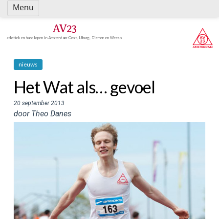
Spring
Menu
naar
inhoud
AV23
atletiek en hardlopen in Amsterdam-Oost, IJburg, Diemen en Weesp
nieuws
Het Wat als… gevoel
20 september 2013
door Theo Danes