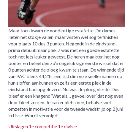
Maar toen kwam de noodlottige estafette. De dames
lieten het stokje vallen, maar wisten wel nog te finishen
voor plaats 10 dus 3 punten. Negende in de eindstand,
prima debuut maar plek 7 was met een goede estafette
toch net iets leuker geweest. De heren maakten het nog
bonter en beleefden zo’n ongelukkige eerste wissel dat er
0 punten achter de ploeg kwam te staan. De winnende tijd
van PAC bleek 44,21s, een tijd die onze snelle mannen op
hun sloffen aankunnen en zelfs een eerste plek in de
eindstand had opgeleverd. Nu was de ploeg vierde. Dus
bleef er een knagend ‘Wat als… gevoel over’ dat nog even
door bleef zeuren. Je kan er niets mee, behalve snel
omzetten in motivatie voor de tweede wedstrijd op 2 juni
in Lisse. Wordt vervolgd!
Uitslagen 1e competitie 1e divisie