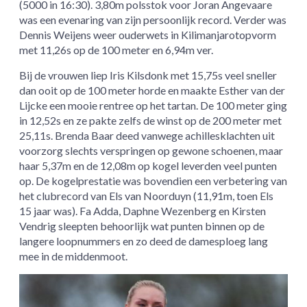
(5000 in 16:30). 3,80m polsstok voor Joran Angevaare
was een evenaring van zijn persoonlijk record. Verder was
Dennis Weijens weer ouderwets in Kilimanjarotopvorm
met 11,26s op de 100 meter en 6,94m ver.
Bij de vrouwen liep Iris Kilsdonk met 15,75s veel sneller
dan ooit op de 100 meter horde en maakte Esther van der
Lijcke een mooie rentree op het tartan. De 100 meter ging
in 12,52s en ze pakte zelfs de winst op de 200 meter met
25,11s. Brenda Baar deed vanwege achillesklachten uit
voorzorg slechts verspringen op gewone schoenen, maar
haar 5,37m en de 12,08m op kogel leverden veel punten
op. De kogelprestatie was bovendien een verbetering van
het clubrecord van Els van Noorduyn (11,91m, toen Els
15 jaar was). Fa Adda, Daphne Wezenberg en Kirsten
Vendrig sleepten behoorlijk wat punten binnen op de
langere loopnummers en zo deed de damesploeg lang
mee in de middenmoot.