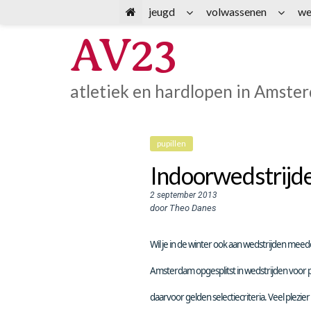
Spring
jeugd
volwassenen
we
naar
AV23
inhoud
atletiek en hardlopen in Amste
pupillen
Indoorwedstrijd
2 september 2013
door Theo Danes
Wil je in de winter ook aan wedstrijden mee
Amsterdam opgesplitst in wedstrijden voor p
daarvoor gelden selectiecriteria. Veel plezie