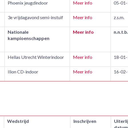
Phoenix jeugdindoor
Meer info
05-01-
3e vrijdagavond semi-instuif
Meer info
z.s.m.
Nationale
Meer info
n.n.t.b
kampioenschappen
Hellas Utrecht Winterindoor
Meer info
18-01-
Ilion CD-indoor
Meer info
16-02-
Wedstrijd
Inschrijven
Uiterli
datum