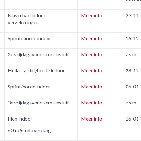
Klaverbad indoor
Meer info
23-11-
verzekeringen
Sprint/ horde indoor
Meer info
16-12-
2e vrijdagavond semi-instuif
Meer info
z.s.m.
Hellas sprint/horde indoor
Meer info
28-12-
Sprint/horde indoor
Meer info
06-01-
3e vrijdagavond semi-instuif
Meer info
z.s.m.
Ilion indoor
Meer info
16-01-
60m/60mh/ver/kog