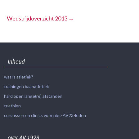
Wedstrijdoverzicht 2013
→
Inhoud
wat is atletiek?
trainingen baanatletiek
hardlopen lange(re) afstanden
triathlon
cursussen en clinics voor niet-AV23-leden
over AV 1923