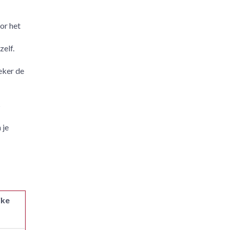
or het
zelf.
eker de
s
 je
jke