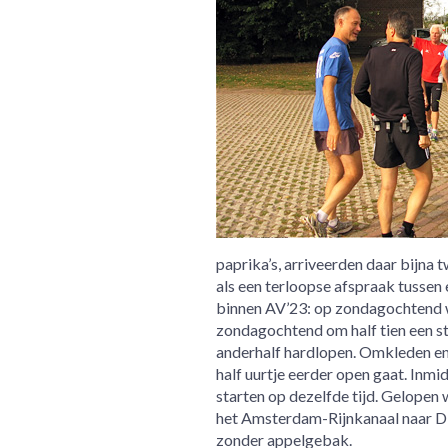
paprika’s, arriveerden daar bijna 
als een terloopse afspraak tussen 
binnen AV’23: op zondagochtend wo
zondagochtend om half tien een stu
anderhalf hardlopen. Omkleden en a
half uurtje eerder open gaat. Inm
starten op dezelfde tijd. Gelopen 
het Amsterdam-Rijnkanaal naar Die
zonder appelgebak.