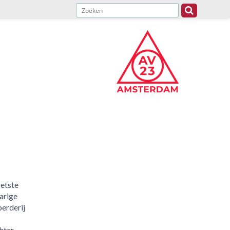
etste
jarige
oerderij
hter