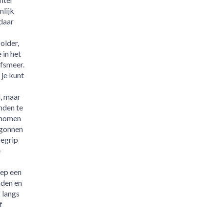
nlijk
 daar
older,
in het
fsmeer.
 je kunt
l, maar
onden te
enomen
egonnen
begrip
e
oep een
nden en
 langs
f