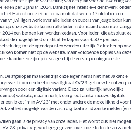
 zal echter zijn: de vaststelling van een plan voor de invoering va
le leden per 1 januari 2014. Dankzij het intensieve denkwerk, onde
ichiel Hatenboer ziet het er naar uit dat we op 17 oktober een
van vrijwilligerswerk over alle leden en ouders van jeugdleden ku
lier op onze website kunnen alle leden in de maand december aang
n 2014 een beroep kan worden gedaan. Voor leden, die absoluut ge
taat de mogelijkheid om dit af te kopen voor €50,= per jaar.
betrekking tot de agendapunten worden uiterlijk 3 oktober op on
stukken komen niet op de website, maar voldoende kopies van dez
nze kantine en zijn op te vragen bij de eerste penningmeester.
n. De afgelopen maanden zijn onze eigen nerds niet met vakantie
orgewerkt om een heel nieuw digitaal AV’23-gebouw te ontwerpe
angen door een digitale variant. Deze zal uiterlijk nauwelijks
oemde) website, maar innerlijk een groot aantal nieuwe digitale
r een loket “mijn AV’23”, met onder andere de mogelijkheid voor 
Ook zal het mogelijk worden zich digitaal als lid aan te melden (en a
llen gaan is de privacy van onze leden. Het wordt dus niet mogel
ijn AV’23” privacy-gevoelige gegevens over onze leden te verzamel