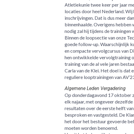
Atletiekunie twee keer per jaar 
locaties door heel Nederland. Wij 
inschrijvingen. Dat is dus meer da
binnenhaalde. Overigens hebben w
nodig zal hij tijdens de traininge
Binnen de loopsectie van onze Te
goede follow-up. Waarschijnlijk k
en compacte vervolgcursus van Di
hen ontwikkelde vervolgtraining o
training van de al vele jaren best
Carla van de Klei. Het doel is dat
reguliere looptrainingen van AV’23
Algemene Leden Vergadering
Op donderdagavond 17 oktober za
elk najaar, met ongeveer dezelfde
resultaten over de eerste helft v
besproken en vastgesteld. De Kl
het door het bestuur gevoerde bele
moeten worden benoemd.