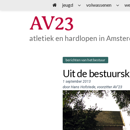
Spring
jeugd
volwassenen
we
naar
AV23
inhoud
atletiek en hardlopen in Amste
berichten van het bestuur
Uit de bestuurs
1 september 2013
door Hans Hofstede, voorzitter AV’23