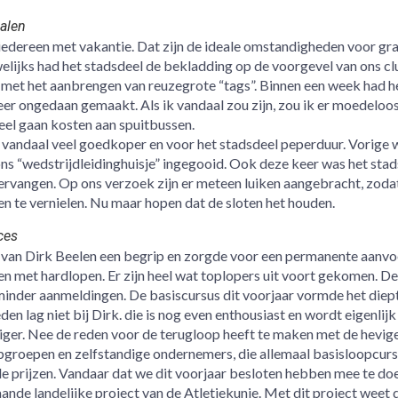
alen
 iedereen met vakantie. Dat zijn de ideale omstandigheden voor graf
elijks had het stadsdeel de bekladding op de voorgevel van ons cl
 met het aanbrengen van reuzegrote “tags”. Binnen een week had h
r ongedaan gemaakt. Als ik vandaal zou zijn, zou ik er moedeloo
eel gaan kosten aan spuitbussen.
 vandaal veel goedkoper en voor het stadsdeel peperduur. Vorige
ons “wedstrijdleidinghuisje” ingegooid. Ook deze keer was het sta
e vervangen. Op ons verzoek zijn er meteen luiken aangebracht, zoda
en te vernielen. Nu maar hopen dat de sloten het houden.
ces
 van Dirk Beelen een begrip en zorgde voor een permanente aanvo
en met hardlopen. Er zijn heel wat toplopers uit voort gekomen. De
 minder aanmeldingen. De basiscursus dit voorjaar vormde het diep
n lag niet bij Dirk. die is nog even enthousiast en wordt eigenlijk
diger. Nee de reden voor de terugloop heeft te maken met de hevig
pgroepen en zelfstandige ondernemers, die allemaal basisloopcur
e prijzen. Vandaar dat we dit voorjaar besloten hebben mee te do
taande landelijke project van de Atletiekunie. Met dit project weet 