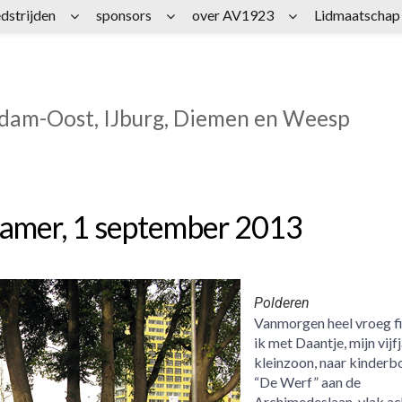
dstrijden
sponsors
over AV1923
Lidmaatschap
rdam-Oost, IJburg, Diemen en Weesp
kamer, 1 september 2013
Polderen
Vanmorgen heel vroeg fi
ik met Daantje, mijn vijf
kleinzoon, naar kinderb
“De Werf” aan de
Archimedeslaan, vlak ac