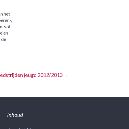
an het
peren-,
n, vol
oeien
 de
edstrijden jeugd 2012/2013
→
Inhoud