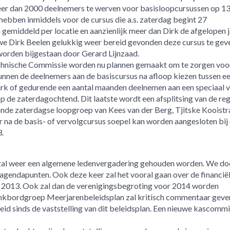
meer dan 2000 deelnemers te werven voor basisloopcursussen op 1
hebben inmiddels voor de cursus die a.s. zaterdag begint 27
n gemiddeld per locatie en aanzienlijk meer dan Dirk de afgelopen 
e Dirk Beelen gelukkig weer bereid gevonden deze cursus te gev
n worden bijgestaan door Gerard Lijnzaad.
chnische Commissie worden nu plannen gemaakt om te zorgen voo
unnen de deelnemers aan de basiscursus na afloop kiezen tussen e
rk of gedurende een aantal maanden deelnemen aan een speciaal 
p de zaterdagochtend. Dit laatste wordt een afsplitsing van de reg
aande zaterdagse loopgroep van Kees van der Berg, Tjitske Kooistr
 er na de basis- of vervolgcursus soepel kan worden aangesloten bij
.
l weer een algemene ledenvergadering gehouden worden. We do
 agendapunten. Ook deze keer zal het vooral gaan over de financië
an 2013. Ook zal dan de verenigingsbegroting voor 2014 worden
ankbordgroep Meerjarenbeleidsplan zal kritisch commentaar geve
id sinds de vaststelling van dit beleidsplan. Een nieuwe kascommi