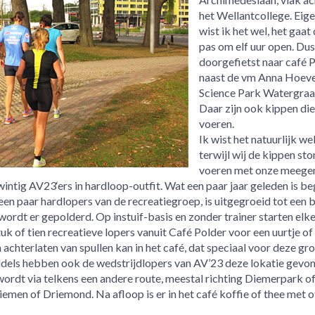
het Wellantcollege. Eige
wist ik het wel, het gaat
pas om elf uur open. Dus
doorgefietst naar café P
naast de vm Anna Hoeve 
Science Park Watergraa
Daar zijn ook kippen die
voeren.
Ik wist het natuurlijk we
terwijl wij de kippen st
voeren met onze meeg
twintig AV23‘ers in hardloop-outfit. Wat een paar jaar geleden is b
een paar hardlopers van de recreatiegroep, is uitgegroeid tot een 
rdt er gepolderd. Op instuif-basis en zonder trainer starten elk
k of tien recreatieve lopers vanuit Café Polder voor een uurtje of
chterlaten van spullen kan in het café, dat speciaal voor deze gr
iddels hebben ook de wedstrijdlopers van AV’23 deze lokatie gevo
wordt via telkens een andere route, meestal richting Diemerpark of
men of Driemond. Na afloop is er in het café koffie of thee met o