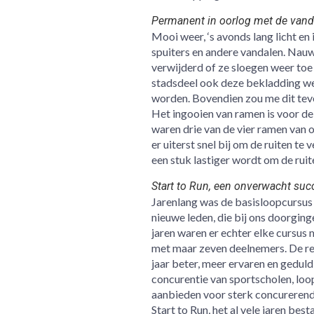
Permanent in oorlog met de vand
Mooi weer, ‘s avonds lang licht en
spuiters en andere vandalen. Nauw
verwijderd of ze sloegen weer toe
stadsdeel ook deze bekladding wee
worden. Bovendien zou me dit tev
Het ingooien van ramen is voor de
waren drie van de vier ramen van 
er uiterst snel bij om de ruiten t
een stuk lastiger wordt om de ruit
Start to Run, een onverwacht suc
Jarenlang was de basisloopcursus
nieuwe leden, die bij ons doorging
jaren waren er echter elke cursus
met maar zeven deelnemers. De rede
jaar beter, meer ervaren en gedul
concurentie van sportscholen, loo
aanbieden voor sterk concurerend
Start to Run, het al vele jaren bes