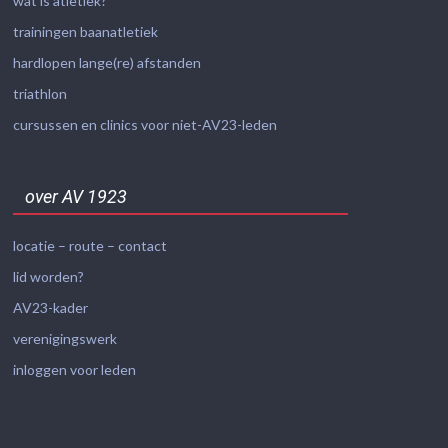
wat is atletiek?
trainingen baanatletiek
hardlopen lange(re) afstanden
triathlon
cursussen en clinics voor niet-AV23-leden
over AV 1923
locatie – route – contact
lid worden?
AV23-kader
verenigingswerk
inloggen voor leden