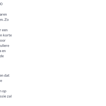
30
jaren
en. Zo
r een
en korte
voor
uliere
a en
 de
en dat
le
n op
ssie zal