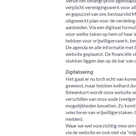
Veruit het belangrijkste agendapunt
verplicht verenigingswerk voor al
en gepuzzel van ons bestuurslid M
uitgewerkt plan voor de verdeling 
aanbieden. Via een digitaal formu
voor welke taken op hem of haar i
hebben voor vrijwilligerswerk, bes
De agenda en alle informatie met 
website geplaatst. De financiële 
stukken liggen dan op de bar van o
Digitalisering
Het gaat er nu toch echt van kome
geweest, maar hebben keihard do
Binnenkort wordt onze website verv
verschillen van onze oude (veelger
mogelijkheden bevatten. Zo komt e
selecteren van vrijwilligerstaken. 
melden).
Waar we wel voorzichtig mee om wi
via de website en ook niet via “m