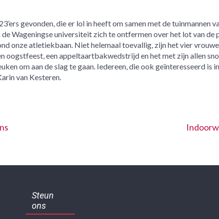
V23’ers gevonden, die er lol in heeft om samen met de tuinmannen v
 de Wageningse universiteit zich te ontfermen over het lot van de 
 onze atletiekbaan. Niet helemaal toevallig, zijn het vier vrouwe
n oogstfeest, een appeltaartbakwedstrijd en het met zijn allen sn
ken om aan de slag te gaan. Iedereen, die ook geïnteresseerd is in
Karin van Kesteren.
ons
Indoorw
Steun
ons