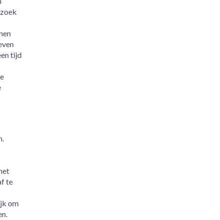
n
rzoek
nnen
even
en tijd
ze
e
n.
het
f te
ijk om
en.