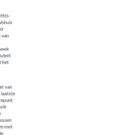
fiti-
ubhuis
et
s van
 week
dsdeel
t het
er van
 laatste
tepunt
 elk
e
sussen
en met
de