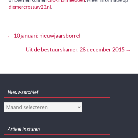
diemercross.av23.nl
.
←
10 januari: nieuwjaarsborrel
Uit de bestuurskamer, 28 december 2015
→
Nieuwsarchief
Nieuwsarchief
Artikel insturen