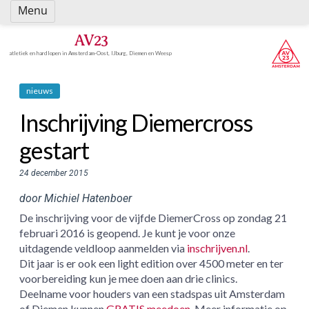
Spring
Menu
naar
inhoud
AV23
atletiek en hardlopen in Amsterdam-Oost, IJburg, Diemen en Weesp
nieuws
Inschrijving Diemercross
gestart
24 december 2015
door Michiel Hatenboer
De inschrijving voor de vijfde DiemerCross op zondag 21
februari 2016 is geopend. Je kunt je voor onze
uitdagende veldloop aanmelden via
inschrijven.nl
.
Dit jaar is er ook een light edition over 4500 meter en ter
voorbereiding kun je mee doen aan drie clinics.
Deelname voor houders van een stadspas uit Amsterdam
of Diemen kunnen
GRATIS meedoen
. Meer informatie op