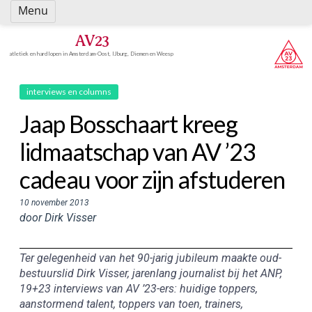
Spring
Menu
naar
inhoud
AV23
atletiek en hardlopen in Amsterdam-Oost, IJburg, Diemen en Weesp
interviews en columns
Jaap Bosschaart kreeg
lidmaatschap van AV ’23
cadeau voor zijn afstuderen
10 november 2013
door Dirk Visser
Ter gelegenheid van het 90-jarig jubileum maakte oud-
bestuurslid Dirk Visser, jarenlang journalist bij het ANP,
19+23 interviews van AV ’23-ers: huidige toppers,
aanstormend talent, toppers van toen, trainers,