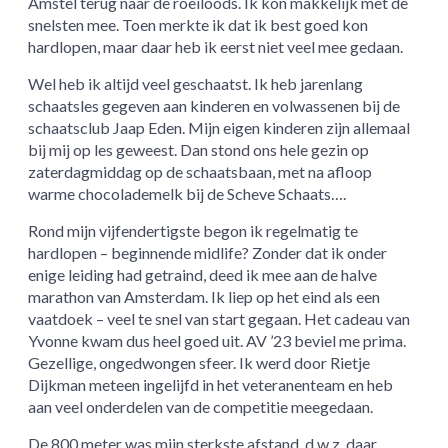
Amstel terug naar de roeiloods. Ik kon makkelijk met de
snelsten mee. Toen merkte ik dat ik best goed kon
hardlopen, maar daar heb ik eerst niet veel mee gedaan.
Wel heb ik altijd veel geschaatst. Ik heb jarenlang
schaatsles gegeven aan kinderen en volwassenen bij de
schaatsclub Jaap Eden. Mijn eigen kinderen zijn allemaal
bij mij op les geweest. Dan stond ons hele gezin op
zaterdagmiddag op de schaatsbaan, met na afloop
warme chocolademelk bij de Scheve Schaats….
Rond mijn vijfendertigste begon ik regelmatig te
hardlopen – beginnende midlife? Zonder dat ik onder
enige leiding had getraind, deed ik mee aan de halve
marathon van Amsterdam. Ik liep op het eind als een
vaatdoek – veel te snel van start gegaan. Het cadeau van
Yvonne kwam dus heel goed uit. AV ’23 beviel me prima.
Gezellige, ongedwongen sfeer. Ik werd door Rietje
Dijkman meteen ingelijfd in het veteranenteam en heb
aan veel onderdelen van de competitie meegedaan.
De 800 meter was mijn sterkste afstand, d.w.z. daar