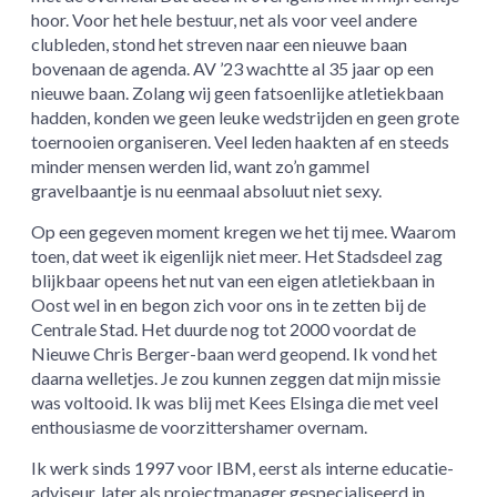
hoor. Voor het hele bestuur, net als voor veel andere
clubleden, stond het streven naar een nieuwe baan
bovenaan de agenda. AV ’23 wachtte al 35 jaar op een
nieuwe baan. Zolang wij geen fatsoenlijke atletiekbaan
hadden, konden we geen leuke wedstrijden en geen grote
toernooien organiseren. Veel leden haakten af en steeds
minder mensen werden lid, want zo’n gammel
gravelbaantje is nu eenmaal absoluut niet sexy.
Op een gegeven moment kregen we het tij mee. Waarom
toen, dat weet ik eigenlijk niet meer. Het Stadsdeel zag
blijkbaar opeens het nut van een eigen atletiekbaan in
Oost wel in en begon zich voor ons in te zetten bij de
Centrale Stad. Het duurde nog tot 2000 voordat de
Nieuwe Chris Berger-baan werd geopend. Ik vond het
daarna welletjes. Je zou kunnen zeggen dat mijn missie
was voltooid. Ik was blij met Kees Elsinga die met veel
enthousiasme de voorzittershamer overnam.
Ik werk sinds 1997 voor IBM, eerst als interne educatie-
adviseur, later als projectmanager gespecialiseerd in