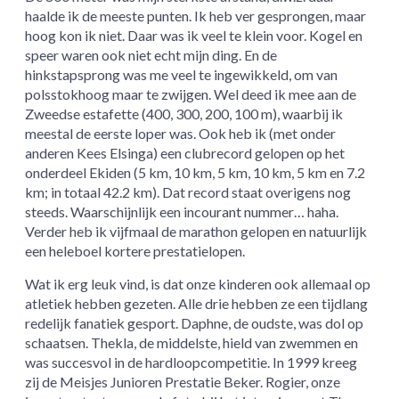
haalde ik de meeste punten. Ik heb ver gesprongen, maar
hoog kon ik niet. Daar was ik veel te klein voor. Kogel en
speer waren ook niet echt mijn ding. En de
hinkstapsprong was me veel te ingewikkeld, om van
polsstokhoog maar te zwijgen. Wel deed ik mee aan de
Zweedse estafette (400, 300, 200, 100 m), waarbij ik
meestal de eerste loper was. Ook heb ik (met onder
anderen Kees Elsinga) een clubrecord gelopen op het
onderdeel Ekiden (5 km, 10 km, 5 km, 10 km, 5 km en 7.2
km; in totaal 42.2 km). Dat record staat overigens nog
steeds. Waarschijnlijk een incourant nummer… haha.
Verder heb ik vijfmaal de marathon gelopen en natuurlijk
een heleboel kortere prestatielopen.
Wat ik erg leuk vind, is dat onze kinderen ook allemaal op
atletiek hebben gezeten. Alle drie hebben ze een tijdlang
redelijk fanatiek gesport. Daphne, de oudste, was dol op
schaatsen. Thekla, de middelste, hield van zwemmen en
was succesvol in de hardloopcompetitie. In 1999 kreeg
zij de Meisjes Junioren Prestatie Beker. Rogier, onze