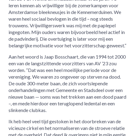
leren kennen als vrijwilliger bij de zomerkampen voor
Amsterdamse bleekneusjes in de Kennemerduinen. We
waren heel sociaal bevlogen in die tijd – nog steeds
trouwens. Vrijwilligerswerk was mij met de paplepel
ingegoten. Mijn ouders waren bijvoorbeeld heel actief in
de padvinderij. Die overtuiging is later voor mij een
belangrijke motivatie voor het voorzitterschap geweest.”
Aan het woord is Jaap Bosschaart, die van 1994 tot 2000
een van de langstzittende voorzitters van AV ’23 zou
worden. “Dat was een heel moeilijke periode voor de
vereniging. We waren zo ongeveer op sterven na dood.
De oude 300-meter baan, de zich voortslepende
onderhandelingen met Gemeente en Stadsdeel over een
nieuwe baan — soms was het trekken aan een dood paard
–, en mede hierdoor een teruglopend ledental en een
slinkende clubkas.
Ik heb heel veel tijd gestoken in het doorbreken van de
vicieuze cirkel en het normaliseren van de stroeve relatie
met de overheid. Dat deed ik overigens niet in mijn eentje