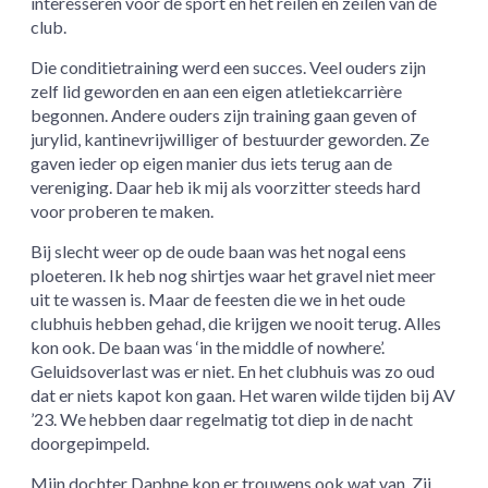
interesseren voor de sport en het reilen en zeilen van de
club.
Die conditietraining werd een succes. Veel ouders zijn
zelf lid geworden en aan een eigen atletiekcarrière
begonnen. Andere ouders zijn training gaan geven of
jurylid, kantinevrijwilliger of bestuurder geworden. Ze
gaven ieder op eigen manier dus iets terug aan de
vereniging. Daar heb ik mij als voorzitter steeds hard
voor proberen te maken.
Bij slecht weer op de oude baan was het nogal eens
ploeteren. Ik heb nog shirtjes waar het gravel niet meer
uit te wassen is. Maar de feesten die we in het oude
clubhuis hebben gehad, die krijgen we nooit terug. Alles
kon ook. De baan was ‘in the middle of nowhere’.
Geluidsoverlast was er niet. En het clubhuis was zo oud
dat er niets kapot kon gaan. Het waren wilde tijden bij AV
’23. We hebben daar regelmatig tot diep in de nacht
doorgepimpeld.
Mijn dochter Daphne kon er trouwens ook wat van. Zij