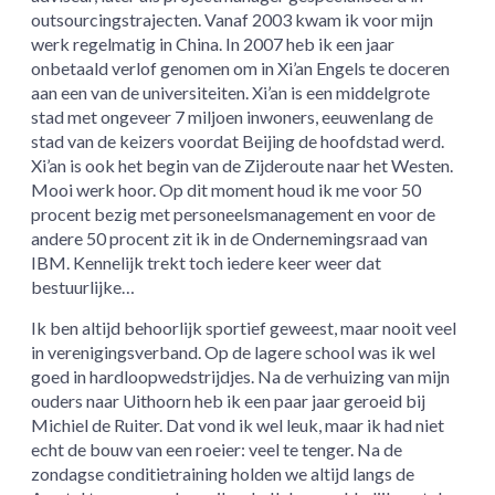
outsourcingstrajecten. Vanaf 2003 kwam ik voor mijn
werk regelmatig in China. In 2007 heb ik een jaar
onbetaald verlof genomen om in Xi’an Engels te doceren
aan een van de universiteiten. Xi’an is een middelgrote
stad met ongeveer 7 miljoen inwoners, eeuwenlang de
stad van de keizers voordat Beijing de hoofdstad werd.
Xi’an is ook het begin van de Zijderoute naar het Westen.
Mooi werk hoor. Op dit moment houd ik me voor 50
procent bezig met personeelsmanagement en voor de
andere 50 procent zit ik in de Ondernemingsraad van
IBM. Kennelijk trekt toch iedere keer weer dat
bestuurlijke…
Ik ben altijd behoorlijk sportief geweest, maar nooit veel
in verenigingsverband. Op de lagere school was ik wel
goed in hardloopwedstrijdjes. Na de verhuizing van mijn
ouders naar Uithoorn heb ik een paar jaar geroeid bij
Michiel de Ruiter. Dat vond ik wel leuk, maar ik had niet
echt de bouw van een roeier: veel te tenger. Na de
zondagse conditietraining holden we altijd langs de