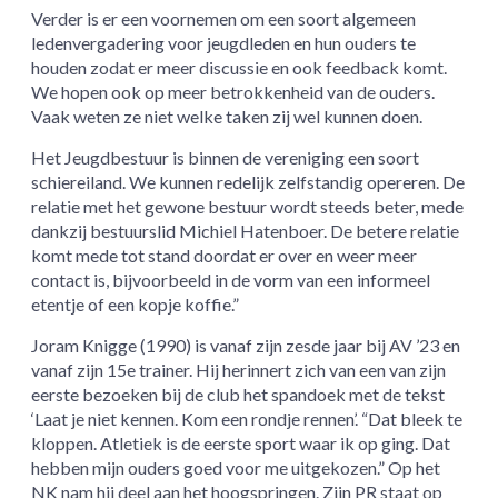
Verder is er een voornemen om een soort algemeen
ledenvergadering voor jeugdleden en hun ouders te
houden zodat er meer discussie en ook feedback komt.
We hopen ook op meer betrokkenheid van de ouders.
Vaak weten ze niet welke taken zij wel kunnen doen.
Het Jeugdbestuur is binnen de vereniging een soort
schiereiland. We kunnen redelijk zelfstandig opereren. De
relatie met het gewone bestuur wordt steeds beter, mede
dankzij bestuurslid Michiel Hatenboer. De betere relatie
komt mede tot stand doordat er over en weer meer
contact is, bijvoorbeeld in de vorm van een informeel
etentje of een kopje koffie.”
Joram Knigge (1990) is vanaf zijn zesde jaar bij AV ’23 en
vanaf zijn 15e trainer. Hij herinnert zich van een van zijn
eerste bezoeken bij de club het spandoek met de tekst
‘Laat je niet kennen. Kom een rondje rennen’. “Dat bleek te
kloppen. Atletiek is de eerste sport waar ik op ging. Dat
hebben mijn ouders goed voor me uitgekozen.” Op het
NK nam hij deel aan het hoogspringen. Zijn PR staat op