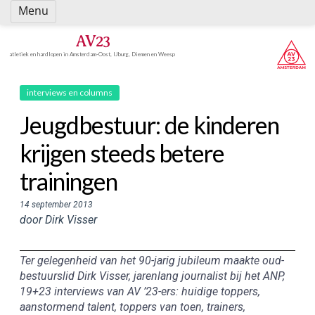
Spring
Menu
naar
inhoud
AV23
atletiek en hardlopen in Amsterdam-Oost, IJburg, Diemen en Weesp
interviews en columns
Jeugdbestuur: de kinderen
krijgen steeds betere
trainingen
14 september 2013
door Dirk Visser
Ter gelegenheid van het 90-jarig jubileum maakte oud-
bestuurslid Dirk Visser, jarenlang journalist bij het ANP,
19+23 interviews van AV ’23-ers: huidige toppers,
aanstormend talent, toppers van toen, trainers,