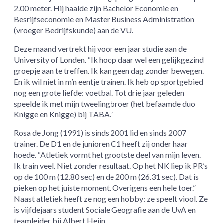
2.00 meter. Hij haalde zijn Bachelor Economie en
Besrijfseconomie en Master Business Administration
(vroeger Bedrijfskunde) aan de VU.
Deze maand vertrekt hij voor een jaar studie aan de
University of Londen. “Ik hoop daar wel een gelijkgezind
groepje aan te treffen. Ik kan geen dag zonder bewegen.
En ik wil niet in m’n eentje trainen. Ik heb op sportgebied
nog een grote liefde: voetbal. Tot drie jaar geleden
speelde ik met mijn tweelingbroer (het befaamde duo
Knigge en Knigge) bij TABA.”
Rosa de Jong (1991) is sinds 2001 lid en sinds 2007
trainer. De D1 en de junioren C1 heeft zij onder haar
hoede. “Atletiek vormt het grootste deel van mijn leven.
Ik train veel. Niet zonder resultaat. Op het NK liep ik PR’s
op de 100 m (12.80 sec) en de 200 m (26.31 sec). Dat is
pieken op het juiste moment. Overigens een hele toer.”
Naast atletiek heeft ze nog een hobby: ze speelt viool. Ze
is vijfdejaars student Sociale Geografie aan de UvA en
teamleider bij Albert Heijn.