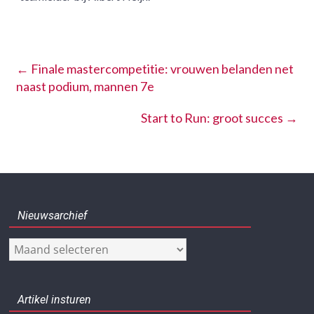
←
Finale mastercompetitie: vrouwen belanden net
naast podium, mannen 7e
Start to Run: groot succes
→
Nieuwsarchief
Nieuwsarchief
Artikel insturen