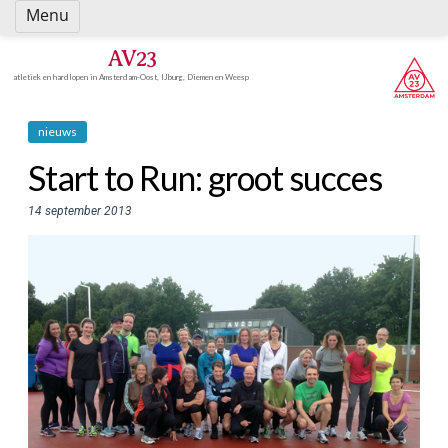
Spring
Menu
naar
inhoud
AV23
atletiek en hardlopen in Amsterdam-Oost, IJburg, Diemen en Weesp
nieuws
Start to Run: groot succes
14 september 2013