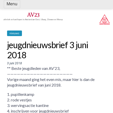
Spring
Menu
naar
inhoud
AV23
atletiek en hardlopen in Amsterdam-Oost, IJburg, Diemen en Weesp
nieuws
jeugdnieuwsbrief 3 juni
2018
3 juni 2018
** Beste jeugdleden van AV’23,
————————————————————
Vorige maand ging het even mis, maar hier is dan de
jeugdnieuwsbrief van juni 2018.
1. pupillenkamp
2. rode vestjes
3. wervingsactie kantine
4. inschrijven voor jeugdnieuwsbrief