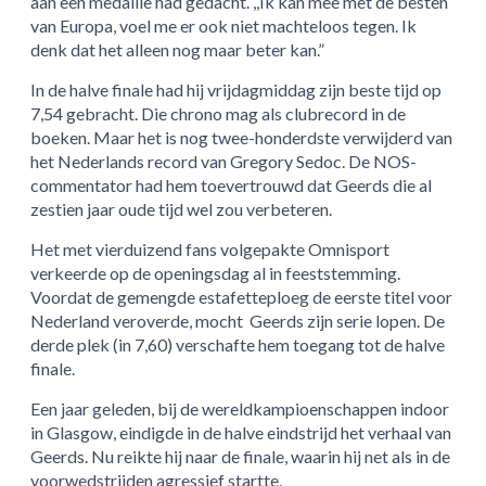
aan een medaille had gedacht. ,,Ik kan mee met de besten
van Europa, voel me er ook niet machteloos tegen. Ik
denk dat het alleen nog maar beter kan.”
In de halve finale had hij vrijdagmiddag zijn beste tijd op
7,54 gebracht. Die chrono mag als clubrecord in de
boeken. Maar het is nog twee-honderdste verwijderd van
het Nederlands record van Gregory Sedoc. De NOS-
commentator had hem toevertrouwd dat Geerds die al
zestien jaar oude tijd wel zou verbeteren.
Het met vierduizend fans volgepakte Omnisport
verkeerde op de openingsdag al in feeststemming.
Voordat de gemengde estafetteploeg de eerste titel voor
Nederland veroverde, mocht Geerds zijn serie lopen. De
derde plek (in 7,60) verschafte hem toegang tot de halve
finale.
Een jaar geleden, bij de wereldkampioenschappen indoor
in Glasgow, eindigde in de halve eindstrijd het verhaal van
Geerds. Nu reikte hij naar de finale, waarin hij net als in de
voorwedstrijden agressief startte.