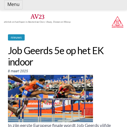
Spring
Menu
naar
inhoud
AV23
atletiek en hardlopen in Amsterdam-Oost, IJburg, Diemen en Weesp
nieuws
Job Geerds 5e op het EK
indoor
8 maart 2025
In zijn eerste Europese finale wordt Job Geerds vijfde