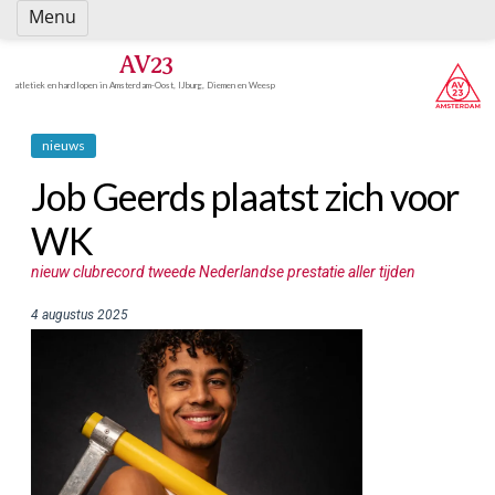
Spring
Menu
naar
inhoud
AV23
atletiek en hardlopen in Amsterdam-Oost, IJburg, Diemen en Weesp
nieuws
Job Geerds plaatst zich voor
WK
nieuw clubrecord tweede Nederlandse prestatie aller tijden
4 augustus 2025