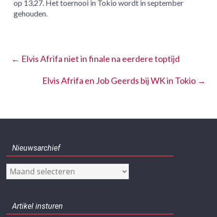
op 13,27. Het toernooi in Tokio wordt in september
gehouden.
←
Elvis Afrifa niet in finale na eerdere toptijd
Elvis Afrifa en Job Geerds bij WK in Tokio
→
Nieuwsarchief
Nieuwsarchief
Artikel insturen