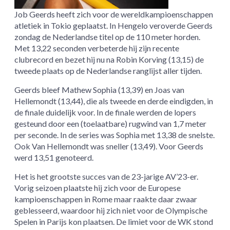
Job Geerds heeft zich voor de wereldkampioenschappen
atletiek in Tokio geplaatst. In Hengelo veroverde Geerds
zondag de Nederlandse titel op de 110 meter horden.
Met 13,22 seconden verbeterde hij zijn recente
clubrecord en bezet hij nu na Robin Korving (13,15) de
tweede plaats op de Nederlandse ranglijst aller tijden.
Geerds bleef Mathew Sophia (13,39) en Joas van
Hellemondt (13,44), die als tweede en derde eindigden, in
de finale duidelijk voor. In de finale werden de lopers
gesteund door een (toelaatbare) rugwind van 1,7 meter
per seconde. In de series was Sophia met 13,38 de snelste.
Ook Van Hellemondt was sneller (13,49). Voor Geerds
werd 13,51 genoteerd.
Het is het grootste succes van de 23-jarige AV’23-er.
Vorig seizoen plaatste hij zich voor de Europese
kampioenschappen in Rome maar raakte daar zwaar
geblesseerd, waardoor hij zich niet voor de Olympische
Spelen in Parijs kon plaatsen. De limiet voor de WK stond