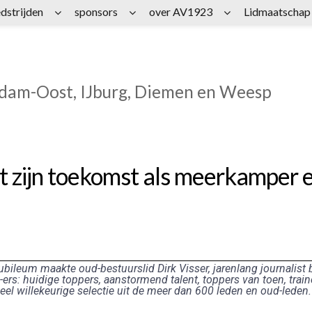
dstrijden
sponsors
over AV1923
Lidmaatschap
rdam-Oost, IJburg, Diemen en Weesp
et zijn toekomst als meerkamper 
ubileum maakte oud-bestuurslid Dirk Visser, jarenlang journalist b
ers: huidige toppers, aanstormend talent, toppers van toen, train
eel willekeurige selectie uit de meer dan 600 leden en oud-leden.