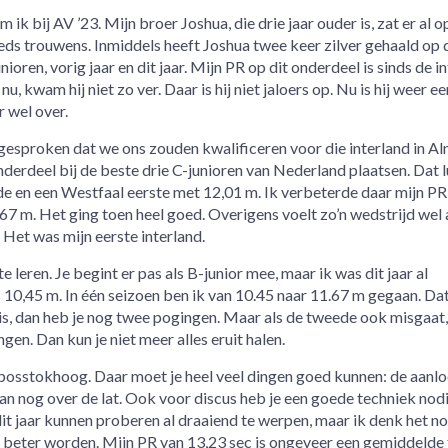
ik bij AV ’23. Mijn broer Joshua, die drie jaar ouder is, zat er al op
teeds trouwens. Inmiddels heeft Joshua twee keer zilver gehaald op 
ren, vorig jaar en dit jaar. Mijn PR op dit onderdeel is sinds de i
nu, kwam hij niet zo ver. Daar is hij niet jaloers op. Nu is hij weer e
 wel over.
gesproken dat we ons zouden kwalificeren voor die interland in Al
erdeel bij de beste drie C-junioren van Nederland plaatsen. Dat lu
e en een Westfaal eerste met 12,01 m. Ik verbeterde daar mijn P
,67 m. Het ging toen heel goed. Overigens voelt zo’n wedstrijd wel
Het was mijn eerste interland.
 leren. Je begint er pas als B-junior mee, maar ik was dit jaar al
10,45 m. In één seizoen ben ik van 10.45 naar 11.67 m gegaan. Dat
 is, dan heb je nog twee pogingen. Maar als de tweede ook misgaat
gen. Dan kun je niet meer alles eruit halen.
 posstokhoog. Daar moet je heel veel dingen goed kunnen: de aanlo
n nog over de lat. Ook voor discus heb je een goede techniek nodi
dit jaar kunnen proberen al draaiend te werpen, maar ik denk het no
l beter worden. Mijn PR van 13,23 sec is ongeveer een gemiddelde t