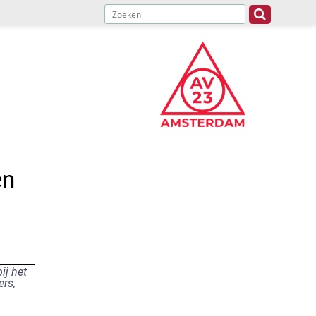
en
ij het
ers,