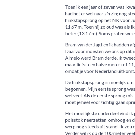
Toen ik een jaar of zeven was, kwam 
had het er wel naar z’n zin; nog s
hinkstapsprong op het NK voor Junio
11,67 m. Toen hij zo oud was als ik 
beter (13,17 m). Soms praten we er
Bram van der Jagt en ik hadden af
Daarvoor moesten we ons op dit ind
Almelo werd Bram derde, ik tweed
maar liefst een halve meter tot 11
omdat je voor Nederland uitkomt. 
De hinkstapsprong is moeilijk om te
begonnen. Mijn eerste sprong was 
wel veel. Als de eerste sprong mis
moet je heel voorzichtig gaan sprin
Het moeilijkste onderdeel vind ik
polsstok neerzetten, omhoog en da
werp nog steeds uit stand. Ik zou 
Verder wil ik op de 100 meter vee