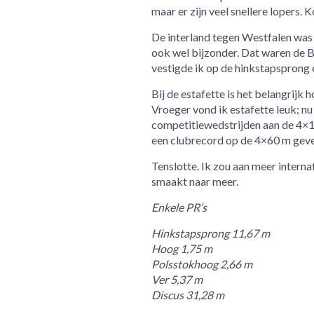
maar er zijn veel snellere lopers. 
De interland tegen Westfalen was u
ook wel bijzonder. Dat waren de B
vestigde ik op de hinkstapsprong 
Bij de estafette is het belangrijk 
Vroeger vond ik estafette leuk; nu 
competitiewedstrijden aan de 4×10
een clubrecord op de 4×60 m geve
Tenslotte. Ik zou aan meer intern
smaakt naar meer.
Enkele PR’s
Hinkstapsprong 11,67 m
Hoog 1,75 m
Polsstokhoog 2,66 m
Ver 5,37 m
Discus 31,28 m