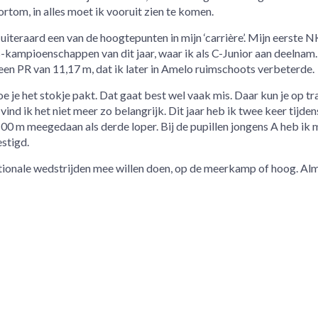
Kortom, in alles moet ik vooruit zien te komen.
iteraard een van de hoogtepunten in mijn ‘carrière’. Mijn eerste 
-kampioenschappen van dit jaar, waar ik als C-Junior aan deelnam
een PR van 11,17 m, dat ik later in Amelo ruimschoots verbeterde.
hoe je het stokje pakt. Dat gaat best wel vaak mis. Daar kun je op tr
vind ik het niet meer zo belangrijk. Dit jaar heb ik twee keer tijden
0 m meegedaan als derde loper. Bij de pupillen jongens A heb ik
stigd.
ationale wedstrijden mee willen doen, op de meerkamp of hoog. Al