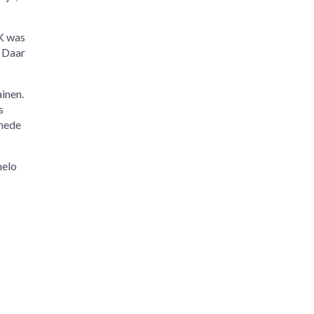
NK was
. Daar
ainen.
s
 mede
melo