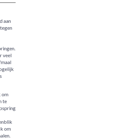
d aan
 tegen
ringen.
r veel
jfmaal
ogelijk
s
uk om
n te
pspring
enblik
euk om
alen.