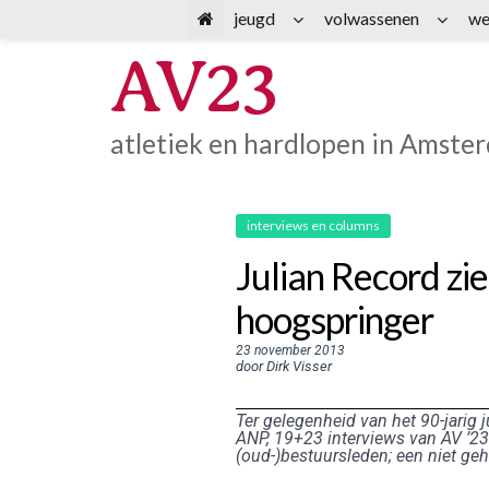
Spring
jeugd
volwassenen
we
naar
AV23
inhoud
atletiek en hardlopen in Amste
interviews en columns
Julian Record zi
hoogspringer
23 november 2013
door Dirk Visser
Ter gelegenheid van het 90-jarig j
ANP, 19+23 interviews van AV ’23-
(oud-)bestuursleden; een niet geh