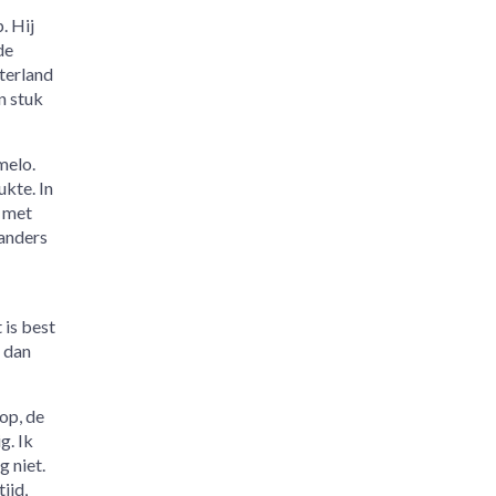
. Hij
de
nterland
en stuk
melo.
kte. In
R met
 anders
 is best
, dan
op, de
g. Ik
g niet.
ijd,