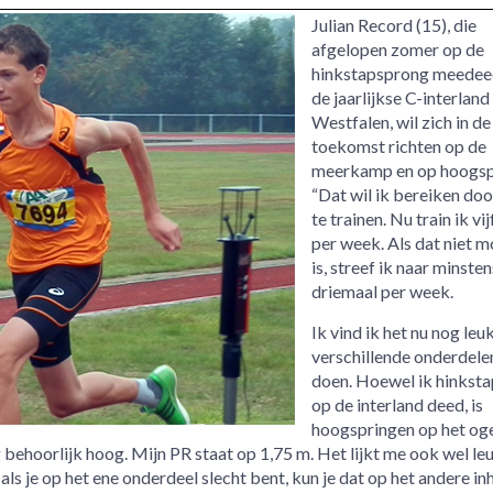
Julian Record (15), die
afgelopen zomer op de
hinkstapsprong meedee
de jaarlijkse C-interland
Westfalen, wil zich in de
toekomst richten op de
meerkamp en op hoogsp
“Dat wil ik bereiken doo
te trainen. Nu train ik vi
per week. Als dat niet m
is, streef ik naar minsten
driemaal per week.
Ik vind ik het nu nog le
verschillende onderdele
doen. Hoewel ik hinksta
op de interland deed, is
hoogspringen op het og
g behoorlijk hoog. Mijn PR staat op 1,75 m. Het lijkt me ook wel l
s je op het ene onderdeel slecht bent, kun je dat op het andere inh