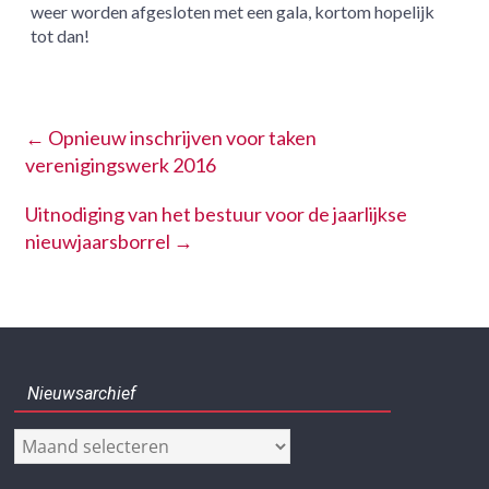
weer worden afgesloten met een gala, kortom hopelijk
tot dan!
←
Opnieuw inschrijven voor taken
verenigingswerk 2016
Uitnodiging van het bestuur voor de jaarlijkse
nieuwjaarsborrel
→
Nieuwsarchief
Nieuwsarchief