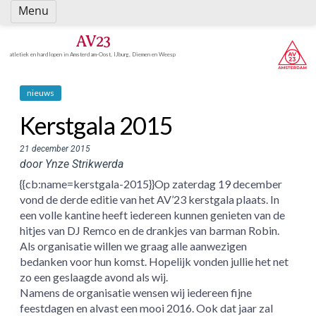
Spring
Menu
naar
inhoud
AV23
atletiek en hardlopen in Amsterdam-Oost, IJburg, Diemen en Weesp
nieuws
Kerstgala 2015
21 december 2015
door Ynze Strikwerda
{{cb:name=kerstgala-2015}}Op zaterdag 19 december
vond de derde editie van het AV’23 kerstgala plaats. In
een volle kantine heeft iedereen kunnen genieten van de
hitjes van DJ Remco en de drankjes van barman Robin.
Als organisatie willen we graag alle aanwezigen
bedanken voor hun komst. Hopelijk vonden jullie het net
zo een geslaagde avond als wij.
Namens de organisatie wensen wij iedereen fijne
feestdagen en alvast een mooi 2016. Ook dat jaar zal