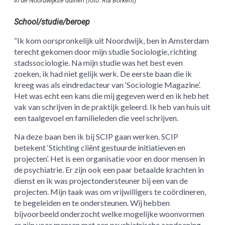
In de Noordwijkse duinen (foto: Ria Borkent)
School/studie/beroep
“Ik kom oorspronkelijk uit Noordwijk, ben in Amsterdam
terecht gekomen door mijn studie Sociologie, richting
stadssociologie. Na mijn studie was het best even
zoeken, ik had niet gelijk werk. De eerste baan die ik
kreeg was als eindredacteur van ‘Sociologie Magazine’.
Het was echt een kans die mij gegeven werd en ik heb het
vak van schrijven in de praktijk geleerd. Ik heb van huis uit
een taalgevoel en familieleden die veel schrijven.
Na deze baan ben ik bij SCIP gaan werken. SCIP
betekent ‘Stichting cliënt gestuurde initiatieven en
projecten’. Het is een organisatie voor en door mensen in
de psychiatrie. Er zijn ook een paar betaalde krachten in
dienst en ik was projectondersteuner bij een van de
projecten. Mijn taak was om vrijwilligers te coördineren,
te begeleiden en te ondersteunen. Wij hebben
bijvoorbeeld onderzocht welke mogelijke woonvormen
er zijn voor mensen met een psychiatrische aandoening.