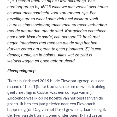
zijn. Daarom traint zij bij de Flevoparkgroep. Een
hardloopgroep bij AV’23 waar we niet zoveel over horen
en waar meer aandacht voor zou mogen zijn. Een
gezellige groep waar Laura zich heel welkom voelt.
Laura is stadssocioloog maar voelt nu meer verbinding
met de natuur dan met de stad. Kortgeleden verscheen
haar boek ‘Naar de aarde’, een persoonlijk boek met
negen interviews met mensen die de stap hebben
durven zetten om groen te gaan pionieren. Zij is een
denker, rustig, en in balans. Alles wat ze zegt is
weloverwogen en goed geformuleerd.
Flevoparkgroep
“Ik train sinds mei 2019 bij de Flevoparkgroep, dus een
maand of tien. Tjitske Kooistra die om de week training
geeft met Ingrid Coster was een collega van mij.
Zodoende was ik op de hoogte van het bestaan van de
groep. Ik ben een jaar geleden naar een Flevopark
happening (de Dag van het Park) geweest, daar kreeg ik
de flyer van de training weer onder ogen. Ik had zin om