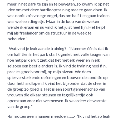
meer in het park te zijn en te bewegen, zo kwam ik op het
idee om met deze hardlooptraining mee te gaan doen. Ik
was nooit zo’n vroege vogel, dus om half tien gaan trainen,
was wel een dingetje. Maar in de loop van de weken
wende ik eraan en nu vind ik het juist heel fijn. Het helpt
mij als freelancer om de structuur in de week te
behouden.”
-Wat vind je leuk aan de training?- “Nummer één is dat ik
om half tien in het park sta. Ik geniet met volle teugen van
hoe het park eruit ziet, dat het met elk weer en in elk
seizoen een beetje anders is. Ik vind de training heel fijn,
precies goed voor mij, op mijn niveau. We doen
spierversterkende oefeningen en bouwen de conditie op
door het hardlopen. Ik vind het bijzonder dat de sfeer in
de groep zo goed is. Het is een soort gemeenschap van
vrouwen die elkaar steunen en tegelijkertijd ook
openstaan voor nieuwe mensen. Ik waardeer de warmte
van de groep.”
-Er mogen geen mannen meedoen……- “Ik vind het zo leuk