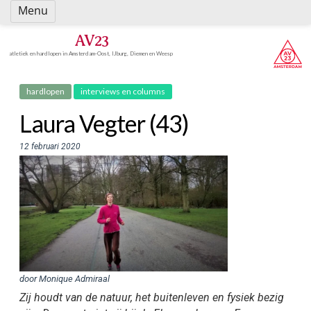
Spring
Menu
naar
inhoud
AV23
atletiek en hardlopen in Amsterdam-Oost, IJburg, Diemen en Weesp
hardlopen
interviews en columns
Laura Vegter (43)
12 februari 2020
door Monique Admiraal
Zij houdt van de natuur, het buitenleven en fysiek bezig