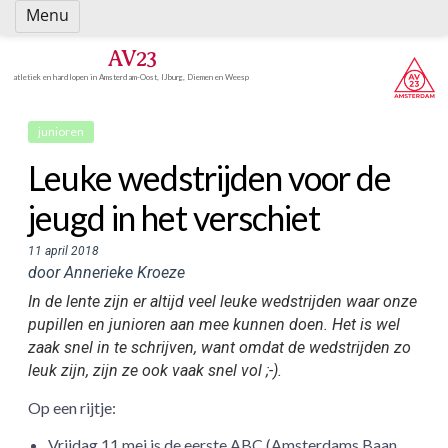
Spring
Menu
naar
inhoud
AV23
atletiek en hardlopen in Amsterdam-Oost, IJburg, Diemen en Weesp
junioren
Leuke wedstrijden voor de
jeugd in het verschiet
11 april 2018
door Annerieke Kroeze
In de lente zijn er altijd veel leuke wedstrijden waar onze
pupillen en junioren aan mee kunnen doen. Het is wel
zaak snel in te schrijven, want omdat de wedstrijden zo
leuk zijn, zijn ze ook vaak snel vol ;-).
Op een rijtje:
Vrijdag 11 mei is de eerste ABC (Amsterdams Baan