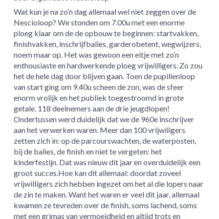
Wat kun je na zo’n dag allemaal wel niet zeggen over de
Nescioloop? We stonden om 7.00u met een enorme
ploeg klaar om de de opbouw te beginnen: startvakken,
finishvakken, inschrijfbalies, garderobetent, wegwijzers,
noem maar op. Het was gewoon een eitje met zo’n
enthousiaste en hardwerkende ploeg vrijwilligers. Zo zou
het de hele dag door blijven gaan. Toen de pupillenloop
van start ging om 9.40u scheen de zon, was de sfeer
enorm vrolijk en het publiek toegestroomd in grote
getale. 118 deelnemers aan de drie jeugdlopen!
Ondertussen werd duidelijk dat
we de 960e inschrijver
aan het verwerken waren. Meer dan 100 vrijwiligers
zetten zich in: op de parcourswachten, de waterposten,
bij de balies, de finish en niet te vergeten: het
kinderfestijn. Dat was nieuw dit jaar en overduidelijk een
groot succes.Hoe kan dit allemaal: doordat zoveel
vrijwilligers zich hebben ingezet om het al die lopers naar
de zin te maken. Want het waren er veel dit jaar, allemaal
kwamen ze tevreden over de finish, soms lachend, soms
met een grimas van vermoeidheid en altijd trots en