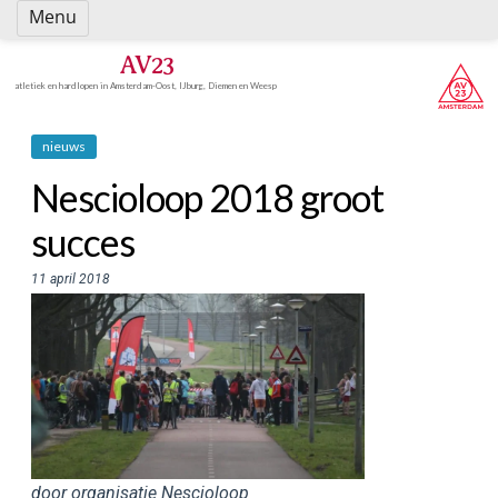
Spring
Menu
naar
inhoud
AV23
atletiek en hardlopen in Amsterdam-Oost, IJburg, Diemen en Weesp
nieuws
Nescioloop 2018 groot
succes
11 april 2018
door organisatie Nescioloop