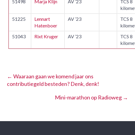
51498
Marja Klijn
AV ’23
TCS 8
kilome
51225
Lennart
AV ’23
TCS 8
Hatenboer
kilome
51043
Rixt Kruger
AV ’23
TCS 8
kilome
←
Waaraan gaan we komend jaar ons
contributiegeld besteden? Denk, denk!
Mini-marathon op Radioweg
→