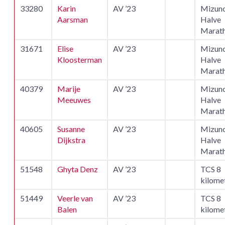
33280
Karin
AV ’23
Mizun
Aarsman
Halve
Marat
31671
Elise
AV ’23
Mizun
Kloosterman
Halve
Marat
40379
Marije
AV ’23
Mizun
Meeuwes
Halve
Marat
40605
Susanne
AV ’23
Mizun
Dijkstra
Halve
Marat
51548
Ghyta Denz
AV ’23
TCS 8
kilome
51449
Veerle van
AV ’23
TCS 8
Balen
kilome