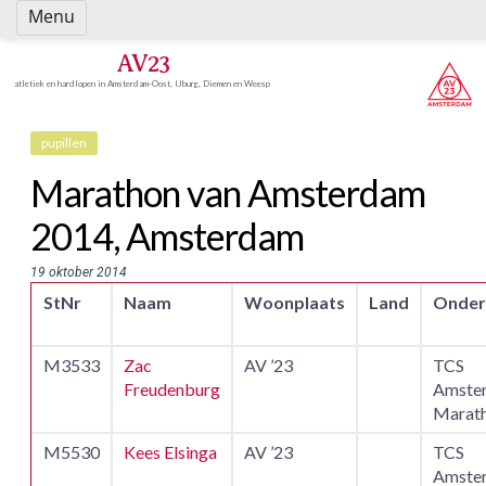
Spring
Menu
naar
inhoud
AV23
atletiek en hardlopen in Amsterdam-Oost, IJburg, Diemen en Weesp
pupillen
Marathon van Amsterdam
2014, Amsterdam
19 oktober 2014
StNr
Naam
Woonplaats
Land
Onder
M3533
Zac
AV ’23
TCS
Freudenburg
Amste
Marat
M5530
Kees Elsinga
AV ’23
TCS
Amste