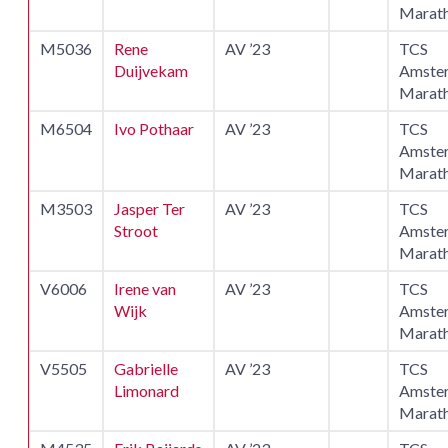
Marat
M5036
Rene
AV ’23
TCS
Duijvekam
Amste
Marat
M6504
Ivo Pothaar
AV ’23
TCS
Amste
Marat
M3503
Jasper Ter
AV ’23
TCS
Stroot
Amste
Marat
V6006
Irene van
AV ’23
TCS
Wijk
Amste
Marat
V5505
Gabrielle
AV ’23
TCS
Limonard
Amste
Marat