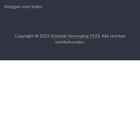
inloggen voor leden
Copyright © 2023
Atletiek Vereniging 1923
. Alle rechten
voorbehouden.