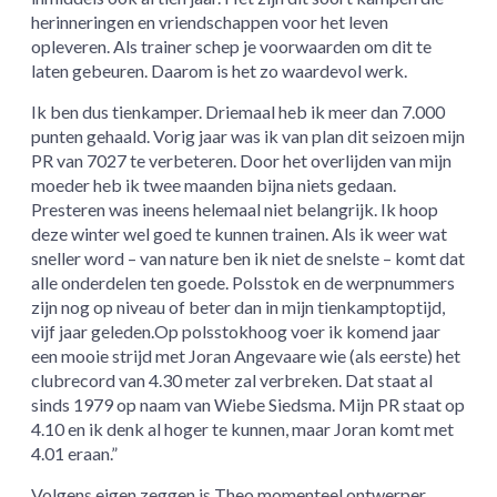
herinneringen en vriendschappen voor het leven
opleveren. Als trainer schep je voorwaarden om dit te
laten gebeuren. Daarom is het zo waardevol werk.
Ik ben dus tienkamper. Driemaal heb ik meer dan 7.000
punten gehaald. Vorig jaar was ik van plan dit seizoen mijn
PR van 7027 te verbeteren. Door het overlijden van mijn
moeder heb ik twee maanden bijna niets gedaan.
Presteren was ineens helemaal niet belangrijk. Ik hoop
deze winter wel goed te kunnen trainen. Als ik weer wat
sneller word – van nature ben ik niet de snelste – komt dat
alle onderdelen ten goede. Polsstok en de werpnummers
zijn nog op niveau of beter dan in mijn tienkamptoptijd,
vijf jaar geleden.Op polsstokhoog voer ik komend jaar
een mooie strijd met Joran Angevaare wie (als eerste) het
clubrecord van 4.30 meter zal verbreken. Dat staat al
sinds 1979 op naam van Wiebe Siedsma. Mijn PR staat op
4.10 en ik denk al hoger te kunnen, maar Joran komt met
4.01 eraan.”
Volgens eigen zeggen is Theo momenteel ontwerper,