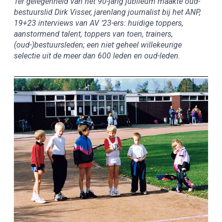
Ter gelegenheid van het 90-jarig jubileum maakte oud-
bestuurslid Dirk Visser, jarenlang journalist bij het ANP,
19+23 interviews van AV ’23-ers: huidige toppers,
aanstormend talent, toppers van toen, trainers,
(oud-)bestuursleden; een niet geheel willekeurige
selectie uit de meer dan 600 leden en oud-leden.