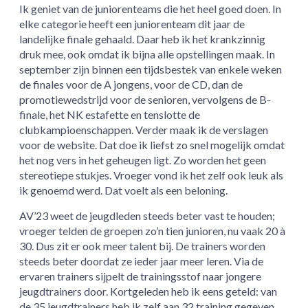
Ik geniet van de juniorenteams die het heel goed doen. In
elke categorie heeft een juniorenteam dit jaar de
landelijke finale gehaald. Daar heb ik het krankzinnig
druk mee, ook omdat ik bijna alle opstellingen maak. In
september zijn binnen een tijdsbestek van enkele weken
de finales voor de A jongens, voor de CD, dan de
promotiewedstrijd voor de senioren, vervolgens de B-
finale, het NK estafette en tenslotte de
clubkampioenschappen. Verder maak ik de verslagen
voor de website. Dat doe ik liefst zo snel mogelijk omdat
het nog vers in het geheugen ligt. Zo worden het geen
stereotiepe stukjes. Vroeger vond ik het zelf ook leuk als
ik genoemd werd. Dat voelt als een beloning.
AV’23 weet de jeugdleden steeds beter vast te houden;
vroeger telden de groepen zo’n tien junioren, nu vaak 20 à
30. Dus zit er ook meer talent bij. De trainers worden
steeds beter doordat ze ieder jaar meer leren. Via de
ervaren trainers sijpelt de trainingsstof naar jongere
jeugdtrainers door. Kortgeleden heb ik eens geteld: van
de 35 jeugdtrainers heb ik zelf aan 32 training gegeven.