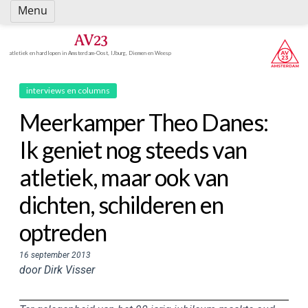
Spring
Menu
naar
inhoud
AV23
atletiek en hardlopen in Amsterdam-Oost, IJburg, Diemen en Weesp
interviews en columns
Meerkamper Theo Danes:
Ik geniet nog steeds van
atletiek, maar ook van
dichten, schilderen en
optreden
16 september 2013
door Dirk Visser