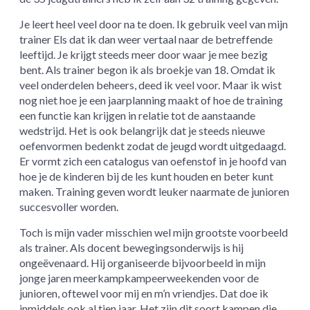
Je leert heel veel door na te doen. Ik gebruik veel van mijn
trainer Els dat ik dan weer vertaal naar de betreffende
leeftijd. Je krijgt steeds meer door waar je mee bezig
bent. Als trainer begon ik als broekje van 18. Omdat ik
veel onderdelen beheers, deed ik veel voor. Maar ik wist
nog niet hoe je een jaarplanning maakt of hoe de training
een functie kan krijgen in relatie tot de aanstaande
wedstrijd. Het is ook belangrijk dat je steeds nieuwe
oefenvormen bedenkt zodat de jeugd wordt uitgedaagd.
Er vormt zich een catalogus van oefenstof in je hoofd van
hoe je de kinderen bij de les kunt houden en beter kunt
maken. Training geven wordt leuker naarmate de junioren
succesvoller worden.
Toch is mijn vader misschien wel mijn grootste voorbeeld
als trainer. Als docent bewegingsonderwijs is hij
ongeëvenaard. Hij organiseerde bijvoorbeeld in mijn
jonge jaren meerkampkampeerweekenden voor de
junioren, oftewel voor mij en m’n vriendjes. Dat doe ik
inmiddels ook al tien jaar. Het zijn dit soort kampen die