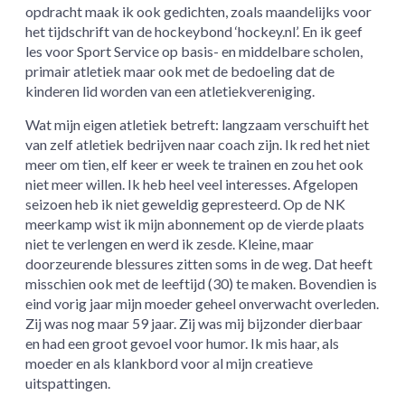
opdracht maak ik ook gedichten, zoals maandelijks voor
het tijdschrift van de hockeybond ‘hockey.nl’. En ik geef
les voor Sport Service op basis- en middelbare scholen,
primair atletiek maar ook met de bedoeling dat de
kinderen lid worden van een atletiekvereniging.
Wat mijn eigen atletiek betreft: langzaam verschuift het
van zelf atletiek bedrijven naar coach zijn. Ik red het niet
meer om tien, elf keer er week te trainen en zou het ook
niet meer willen. Ik heb heel veel interesses. Afgelopen
seizoen heb ik niet geweldig gepresteerd. Op de NK
meerkamp wist ik mijn abonnement op de vierde plaats
niet te verlengen en werd ik zesde. Kleine, maar
doorzeurende blessures zitten soms in de weg. Dat heeft
misschien ook met de leeftijd (30) te maken. Bovendien is
eind vorig jaar mijn moeder geheel onverwacht overleden.
Zij was nog maar 59 jaar. Zij was mij bijzonder dierbaar
en had een groot gevoel voor humor. Ik mis haar, als
moeder en als klankbord voor al mijn creatieve
uitspattingen.