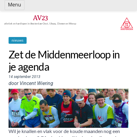
Spring
Menu
naar
inhoud
AV23
atletiek en hardlopen in Amsterdam-Oost, IJburg, Diemen en Weesp
nieuws
Zet de Middenmeerloop in
je agenda
14 september 2013
door Vincent Wiering
Wil je knallen en vlak voor de koude maanden nog een