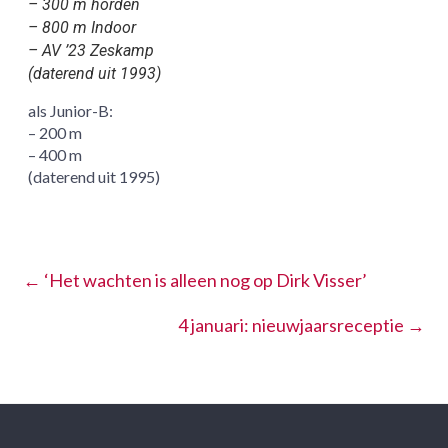
– 300 m horden
– 800 m Indoor
– AV ’23 Zeskamp
(daterend uit 1993)
als Junior-B:
– 200 m
– 400 m
(daterend uit 1995)
←
‘Het wachten is alleen nog op Dirk Visser’
4 januari: nieuwjaarsreceptie
→