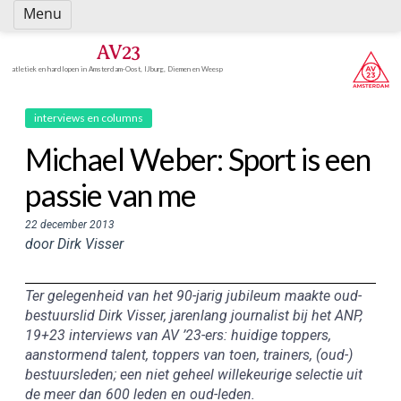
Spring
Menu
naar
inhoud
AV23
atletiek en hardlopen in Amsterdam-Oost, IJburg, Diemen en Weesp
interviews en columns
Michael Weber: Sport is een
passie van me
22 december 2013
door Dirk Visser
Ter gelegenheid van het 90-jarig jubileum maakte oud-
bestuurslid Dirk Visser, jarenlang journalist bij het ANP,
19+23 interviews van AV ’23-ers: huidige toppers,
aanstormend talent, toppers van toen, trainers, (oud-)
bestuursleden; een niet geheel willekeurige selectie uit
de meer dan 600 leden en oud-leden.