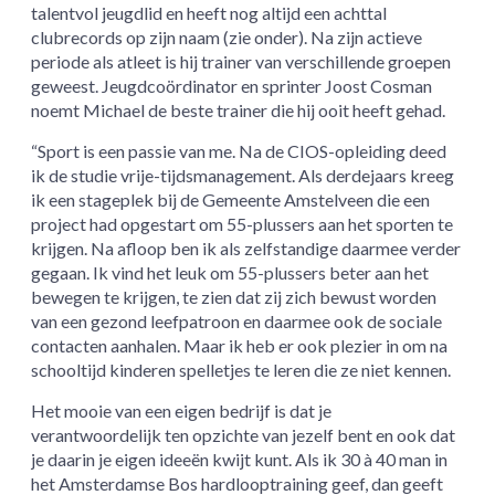
talentvol jeugdlid en heeft nog altijd een achttal
clubrecords op zijn naam (zie onder). Na zijn actieve
periode als atleet is hij trainer van verschillende groepen
geweest. Jeugdcoördinator en sprinter Joost Cosman
noemt Michael de beste trainer die hij ooit heeft gehad.
“Sport is een passie van me. Na de CIOS-opleiding deed
ik de studie vrije-tijdsmanagement. Als derdejaars kreeg
ik een stageplek bij de Gemeente Amstelveen die een
project had opgestart om 55-plussers aan het sporten te
krijgen. Na afloop ben ik als zelfstandige daarmee verder
gegaan. Ik vind het leuk om 55-plussers beter aan het
bewegen te krijgen, te zien dat zij zich bewust worden
van een gezond leefpatroon en daarmee ook de sociale
contacten aanhalen. Maar ik heb er ook plezier in om na
schooltijd kinderen spelletjes te leren die ze niet kennen.
Het mooie van een eigen bedrijf is dat je
verantwoordelijk ten opzichte van jezelf bent en ook dat
je daarin je eigen ideeën kwijt kunt. Als ik 30 à 40 man in
het Amsterdamse Bos hardlooptraining geef, dan geeft