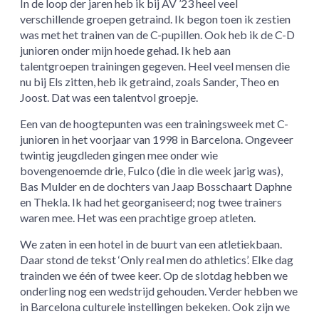
In de loop der jaren heb ik bij AV ’23 heel veel
verschillende groepen getraind. Ik begon toen ik zestien
was met het trainen van de C-pupillen. Ook heb ik de C-D
junioren onder mijn hoede gehad. Ik heb aan
talentgroepen trainingen gegeven. Heel veel mensen die
nu bij Els zitten, heb ik getraind, zoals Sander, Theo en
Joost. Dat was een talentvol groepje.
Een van de hoogtepunten was een trainingsweek met C-
junioren in het voorjaar van 1998 in Barcelona. Ongeveer
twintig jeugdleden gingen mee onder wie
bovengenoemde drie, Fulco (die in die week jarig was),
Bas Mulder en de dochters van Jaap Bosschaart Daphne
en Thekla. Ik had het georganiseerd; nog twee trainers
waren mee. Het was een prachtige groep atleten.
We zaten in een hotel in de buurt van een atletiekbaan.
Daar stond de tekst ‘Only real men do athletics’. Elke dag
trainden we één of twee keer. Op de slotdag hebben we
onderling nog een wedstrijd gehouden. Verder hebben we
in Barcelona culturele instellingen bekeken. Ook zijn we