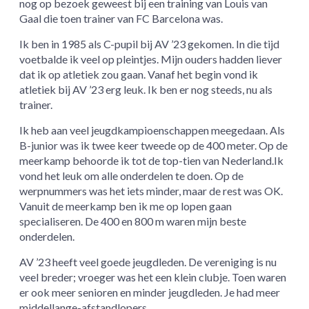
nog op bezoek geweest bij een training van Louis van
Gaal die toen trainer van FC Barcelona was.
Ik ben in 1985 als C-pupil bij AV ’23 gekomen. In die tijd
voetbalde ik veel op pleintjes. Mijn ouders hadden liever
dat ik op atletiek zou gaan. Vanaf het begin vond ik
atletiek bij AV ’23 erg leuk. Ik ben er nog steeds, nu als
trainer.
Ik heb aan veel jeugdkampioenschappen meegedaan. Als
B-junior was ik twee keer tweede op de 400 meter. Op de
meerkamp behoorde ik tot de top-tien van Nederland.Ik
vond het leuk om alle onderdelen te doen. Op de
werpnummers was het iets minder, maar de rest was OK.
Vanuit de meerkamp ben ik me op lopen gaan
specialiseren. De 400 en 800 m waren mijn beste
onderdelen.
AV ’23 heeft veel goede jeugdleden. De vereniging is nu
veel breder; vroeger was het een klein clubje. Toen waren
er ook meer senioren en minder jeugdleden. Je had meer
middellange-afstandlopers.