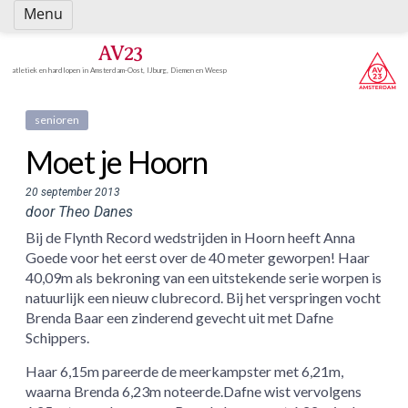
Spring
Menu
naar
inhoud
AV23
atletiek en hardlopen in Amsterdam-Oost, IJburg, Diemen en Weesp
senioren
Moet je Hoorn
20 september 2013
door Theo Danes
Bij de Flynth Record wedstrijden in Hoorn heeft Anna
Goede voor het eerst over de 40 meter geworpen! Haar
40,09m als bekroning van een uitstekende serie worpen is
natuurlijk een nieuw clubrecord. Bij het verspringen vocht
Brenda Baar een zinderend gevecht uit met Dafne
Schippers.
Haar 6,15m pareerde de meerkampster met 6,21m,
waarna Brenda 6,23m noteerde.Dafne wist vervolgens