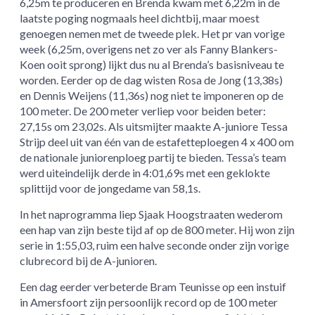
6,25m te produceren en Brenda kwam met 6,22m in de
laatste poging nogmaals heel dichtbij, maar moest
genoegen nemen met de tweede plek. Het pr van vorige
week (6,25m, overigens net zo ver als Fanny Blankers-
Koen ooit sprong) lijkt dus nu al Brenda’s basisniveau te
worden. Eerder op de dag wisten Rosa de Jong (13,38s)
en Dennis Weijens (11,36s) nog niet te imponeren op de
100 meter. De 200 meter verliep voor beiden beter:
27,15s om 23,02s. Als uitsmijter maakte A-juniore Tessa
Strijp deel uit van één van de estafetteploegen 4 x 400 om
de nationale juniorenploeg partij te bieden. Tessa’s team
werd uiteindelijk derde in 4:01,69s met een geklokte
splittijd voor de jongedame van 58,1s.
In het naprogramma liep Sjaak Hoogstraaten wederom
een hap van zijn beste tijd af op de 800 meter. Hij won zijn
serie in 1:55,03, ruim een halve seconde onder zijn vorige
clubrecord bij de A-junioren.
Een dag eerder verbeterde Bram Teunisse op een instuif
in Amersfoort zijn persoonlijk record op de 100 meter