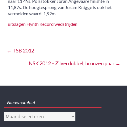
naar 11,49s. Polsstokker Joran Angevaare finishte in
11,87s. De hoogtesprong van Joram Knigge is ook het
vermelden waard: 1,92m.
uitslagen Flynth Record wedstrijden
←
TSB 2012
NSK 2012 – Zilverdubbel, bronzen paar
→
Nieuwsarchief
Nieuwsarchief