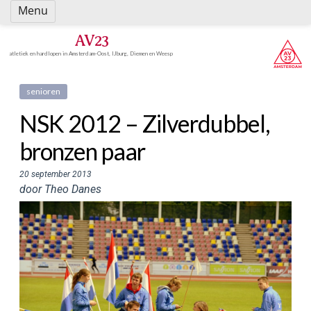
Spring
Menu
naar
inhoud
AV23
atletiek en hardlopen in Amsterdam-Oost, IJburg, Diemen en Weesp
senioren
NSK 2012 – Zilverdubbel,
bronzen paar
20 september 2013
door Theo Danes