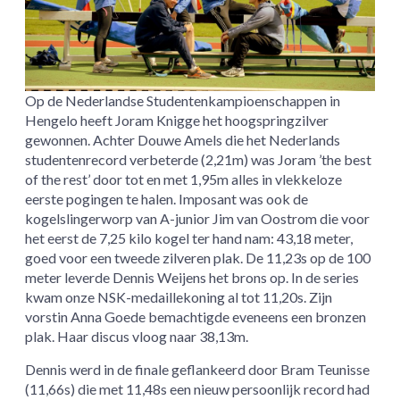
Op de Nederlandse Studentenkampioenschappen in
Hengelo heeft Joram Knigge het hoogspringzilver
gewonnen. Achter Douwe Amels die het Nederlands
studentenrecord verbeterde (2,21m) was Joram ’the best
of the rest’ door tot en met 1,95m alles in vlekkeloze
eerste pogingen te halen. Imposant was ook de
kogelslingerworp van A-junior Jim van Oostrom die voor
het eerst de 7,25 kilo kogel ter hand nam: 43,18 meter,
goed voor een tweede zilveren plak. De 11,23s op de 100
meter leverde Dennis Weijens het brons op. In de series
kwam onze NSK-medaillekoning al tot 11,20s. Zijn
vorstin Anna Goede bemachtigde eveneens een bronzen
plak. Haar discus vloog naar 38,13m.
Dennis werd in de finale geflankeerd door Bram Teunisse
(11,66s) die met 11,48s een nieuw persoonlijk record had