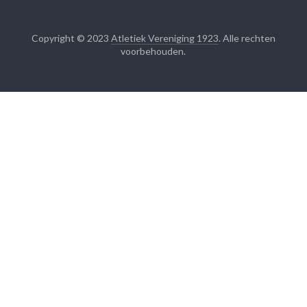
Copyright © 2023
Atletiek Vereniging 1923
. Alle rechten
voorbehouden.