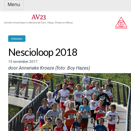
Spring
Menu
naar
inhoud
AV23
atletiek en hardlopen in Amsterdam-Oost, IJburg, Diemen en Weesp
nieuws
Nescioloop 2018
15 november 2017
door Annerieke Kroeze (foto: Boy Hazes)