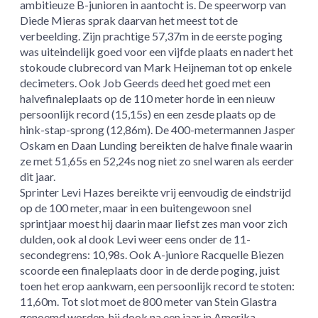
ambitieuze B-junioren in aantocht is. De speerworp van
Diede Mieras sprak daarvan het meest tot de
verbeelding. Zijn prachtige 57,37m in de eerste poging
was uiteindelijk goed voor een vijfde plaats en nadert het
stokoude
clubrecord van Mark Heijneman tot op enkele
decimeters. Ook Job Geerds deed het goed met een
halvefinaleplaats op de 110 meter horde in een nieuw
persoonlijk record (15,15s) en een zesde plaats op de
hink-stap-sprong (12,86m). De 400-metermannen Jasper
Oskam en Daan Lunding bereikten de halve finale waarin
ze met 51,65s en 52,24s nog niet zo snel waren als eerder
dit jaar.
Sprinter Levi Hazes bereikte vrij eenvoudig de eindstrijd
op de 100 meter, maar in een buitengewoon snel
sprintjaar moest hij daarin maar liefst zes man voor zich
dulden, ook al dook Levi weer eens onder de 11-
secondegrens: 10,98s. Ook A-juniore Racquelle Biezen
scoorde een finaleplaats door in de derde poging, juist
toen het erop aankwam, een persoonlijk record te stoten:
11,60m. Tot slot moet de 800 meter van Stein Glastra
genoemd worden, hij dook na een jaar in Amerika