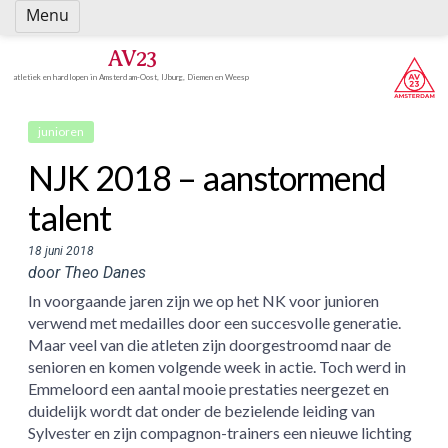
Spring
Menu
naar
inhoud
AV23
atletiek en hardlopen in Amsterdam-Oost, IJburg, Diemen en Weesp
junioren
NJK 2018 – aanstormend
talent
18 juni 2018
door Theo Danes
In voorgaande jaren zijn we op het NK voor junioren
verwend met medailles door een succesvolle generatie.
Maar veel van die atleten zijn doorgestroomd naar de
senioren en komen volgende week in actie. Toch werd in
Emmeloord een aantal mooie prestaties neergezet en
duidelijk wordt dat onder de bezielende leiding van
Sylvester en zijn compagnon-trainers een nieuwe lichting