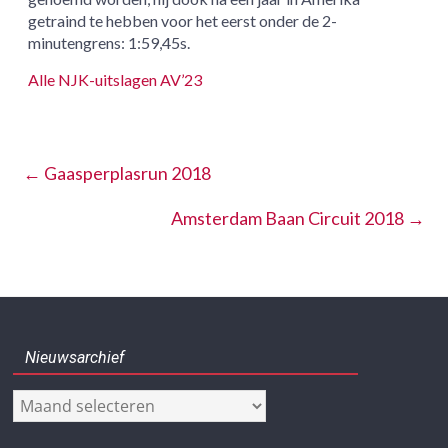
getraind te hebben voor het eerst onder de 2-
minutengrens: 1:59,45s.
Alle NJK-uitslagen AV’23
←
Gaasperplasrun 2018
Amsterdam Baan Circuit 2018
→
Nieuwsarchief
Nieuwsarchief