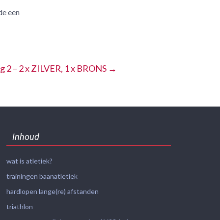
de een
 2 – 2 x ZILVER, 1 x BRONS
→
Inhoud
wat is atletiek?
trainingen baanatletiek
hardlopen lange(re) afstanden
triathlon