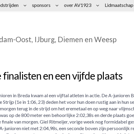
dstrijden
sponsors
over AV1923
Lidmaatschap
rdam-Oost, IJburg, Diemen en Weesp
finalisten en een vijfde plaats
oren in Breda kwam al een vijftal atleten in actie. De A-junioren 
e Strijp (1e in 1:06, 23) deden het voor hun doen rustig aan in hun s
morgen terug in de strijd om het eremetaal en op weg naar vlijms
ra was op de 800 meter een behoorlijke 2:02,38s en derde plaats g
de finale van morgen. Giel Ritmeijer, vorige week nog formidabel g
 A-junioren niet met 2:04,98s, een seconde boven zijn persoonlijk r