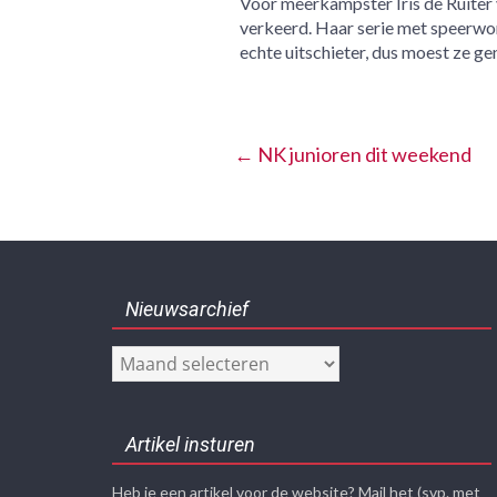
Voor meerkampster Iris de Ruiter 
verkeerd. Haar serie met speerwo
echte uitschieter, dus moest ze g
←
NK junioren dit weekend
Nieuwsarchief
Nieuwsarchief
Artikel insturen
Heb je een artikel voor de website? Mail het (svp. met