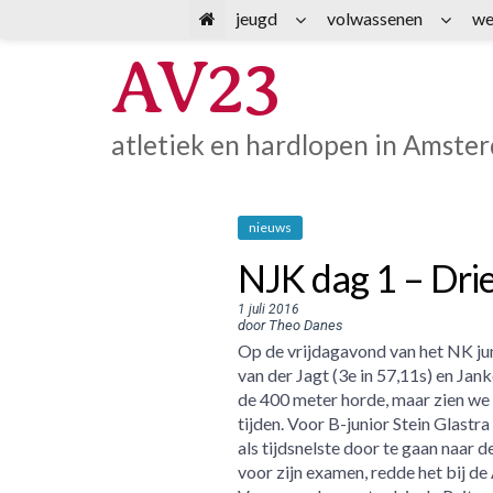
Spring
jeugd
volwassenen
we
naar
AV23
inhoud
atletiek en hardlopen in Amste
nieuws
NJK dag 1 – Drie 
1 juli 2016
door Theo Danes
Op de vrijdagavond van het NK juni
van der Jagt (3e in 57,11s) en Jank
de 400 meter horde, maar zien we 
tijden. Voor B-junior Stein Glast
als tijdsnelste door te gaan naar 
voor zijn examen, redde het bij de