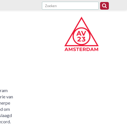
Bram
erie van
cherpe
oed om
eslaagd
ecord.