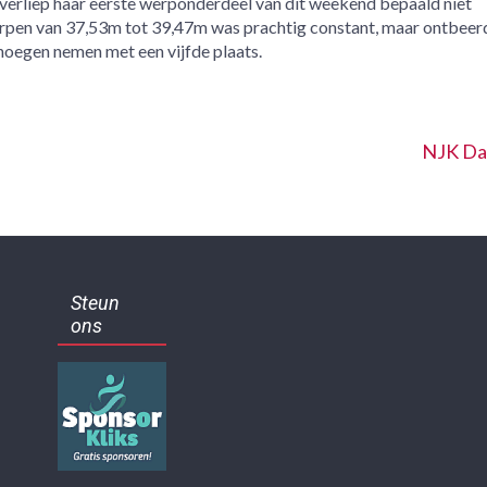
verliep haar eerste werponderdeel van dit weekend bepaald niet
rpen van 37,53m tot 39,47m was prachtig constant, maar ontbeer
enoegen nemen met een vijfde plaats.
NJK Dag
Steun
ons