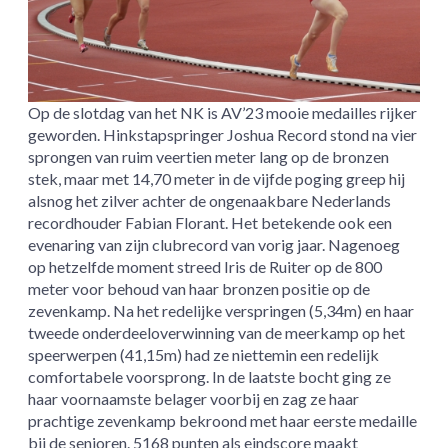
Op de slotdag van het NK is AV’23 mooie medailles rijker
geworden. Hinkstapspringer Joshua Record stond na vier
sprongen van ruim veertien meter lang op de bronzen
stek, maar met 14,70 meter in de vijfde poging greep hij
alsnog het zilver achter de ongenaakbare Nederlands
recordhouder Fabian Florant. Het betekende ook een
evenaring van zijn clubrecord van vorig jaar. Nagenoeg
op hetzelfde moment streed Iris de Ruiter op de 800
meter voor behoud van haar bronzen positie op de
zevenkamp. Na het redelijke verspringen (5,34m) en haar
tweede onderdeeloverwinning van de meerkamp op het
speerwerpen (41,15m) had ze niettemin een redelijk
comfortabele voorsprong. In de laatste bocht ging ze
haar voornaamste belager voorbij en zag ze haar
prachtige zevenkamp bekroond met haar eerste medaille
bij de senioren. 5168 punten als eindscore maakt