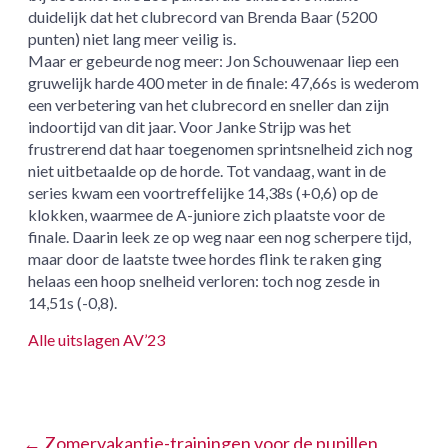
duidelijk dat het clubrecord van Brenda Baar (5200
punten) niet lang meer veilig is.
Maar er gebeurde nog meer: Jon Schouwenaar liep een
gruwelijk harde 400 meter in de finale: 47,66s is wederom
een verbetering van het clubrecord en sneller dan zijn
indoortijd van dit jaar. Voor Janke Strijp was het
frustrerend dat haar toegenomen sprintsnelheid zich nog
niet uitbetaalde op de horde. Tot vandaag, want in de
series kwam een voortreffelijke 14,38s (+0,6) op de
klokken, waarmee de A-juniore zich plaatste voor de
finale. Daarin leek ze op weg naar een nog scherpere tijd,
maar door de laatste twee hordes flink te raken ging
helaas een hoop snelheid verloren: toch nog zesde in
14,51s (-0,8).
Alle uitslagen AV’23
←
Zomervakantie-trainingen voor de pupillen