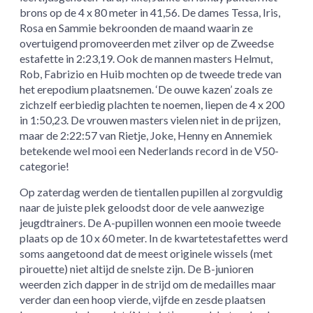
brons op de 4 x 80 meter in 41,56. De dames Tessa, Iris,
Rosa en Sammie bekroonden de maand waarin ze
overtuigend promoveerden met zilver op de Zweedse
estafette in 2:23,19. Ook de mannen masters Helmut,
Rob, Fabrizio en Huib mochten op de tweede trede van
het erepodium plaatsnemen. ‘De ouwe kazen’ zoals ze
zichzelf eerbiedig plachten te noemen, liepen de 4 x 200
in 1:50,23. De vrouwen masters vielen niet in de prijzen,
maar de 2:22:57 van Rietje, Joke, Henny en Annemiek
betekende wel mooi een Nederlands record in de V50-
categorie!
Op zaterdag werden de tientallen pupillen al zorgvuldig
naar de juiste plek geloodst door de vele aanwezige
jeugdtrainers. De A-pupillen wonnen een mooie tweede
plaats op de 10 x 60 meter. In de kwartetestafettes werd
soms aangetoond dat de meest originele wissels (met
pirouette) niet altijd de snelste zijn. De B-junioren
weerden zich dapper in de strijd om de medailles maar
verder dan een hoop vierde, vijfde en zesde plaatsen