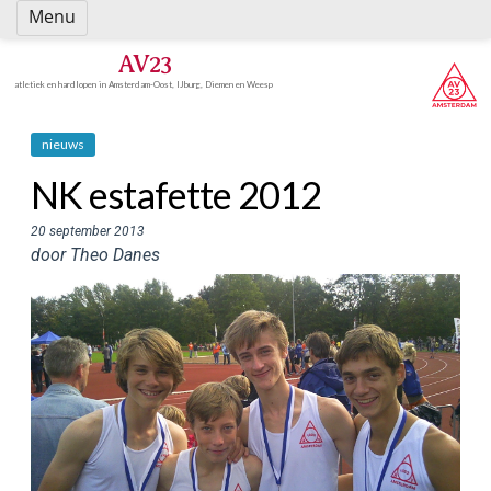
Spring
Menu
naar
inhoud
AV23
atletiek en hardlopen in Amsterdam-Oost, IJburg, Diemen en Weesp
nieuws
NK estafette 2012
20 september 2013
door Theo Danes