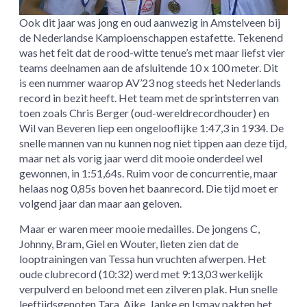
Ook dit jaar was jong en oud aanwezig in Amstelveen bij
de Nederlandse Kampioenschappen estafette. Tekenend
was het feit dat de rood-witte tenue’s met maar liefst vier
teams deelnamen aan de afsluitende 10 x 100 meter. Dit
is een nummer waarop AV’23 nog steeds het Nederlands
record in bezit heeft. Het team met de sprintsterren van
toen zoals Chris Berger (oud-wereldrecordhouder) en
Wil van Beveren liep een ongelooflijke 1:47,3 in 1934. De
snelle mannen van nu kunnen nog niet tippen aan deze tijd,
maar net als vorig jaar werd dit mooie onderdeel wel
gewonnen, in 1:51,64s. Ruim voor de concurrentie, maar
helaas nog 0,85s boven het baanrecord. Die tijd moet er
volgend jaar dan maar aan geloven.
Maar er waren meer mooie medailles. De jongens C,
Johnny, Bram, Giel en Wouter, lieten zien dat de
looptrainingen van Tessa hun vruchten afwerpen. Het
oude clubrecord (10:32) werd met 9:13,03 werkelijk
verpulverd en beloond met een zilveren plak. Hun snelle
leeftijdsgenoten Tara, Aike, Janke en Ismay pakten het