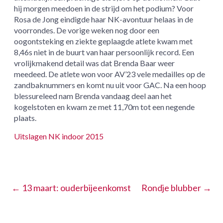
hij morgen meedoen in de strijd om het podium? Voor
Rosa de Jong eindigde haar NK-avontuur helaas in de
voorrondes. De vorige weken nog door een
oogontsteking en ziekte geplaagde atlete kwam met
8,46s niet in de buurt van haar persoonlijk record. Een
vrolijkmakend detail was dat Brenda Baar weer
meedeed. De atlete won voor AV’23 vele medailles op de
zandbaknummers en komt nu uit voor GAC. Na een hoop
blessureleed nam Brenda vandaag deel aan het
kogelstoten en kwam ze met 11,70m tot een negende
plaats.
Uitslagen NK indoor 2015
←
13 maart: ouderbijeenkomst
Rondje blubber
→