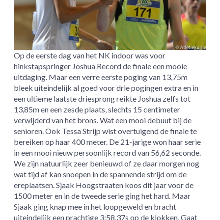
Op de eerste dag van het NK indoor was voor
hinkstapspringer Joshua Record de finale een mooie
uitdaging. Maar een verre eerste poging van 13,75m
bleek uiteindelijk al goed voor drie pogingen extra en in
een ultieme laatste driesprong reikte Joshua zelfs tot
13,85m en een zesde plaats, slechts 15 centimeter
verwijderd van het brons. Wat een mooi debuut bij de
senioren. Ook Tessa Strijp wist overtuigend de finale te
bereiken op haar 400 meter. De 21-jarige won haar serie
in een mooi nieuw persoonlijk record van 56,62 seconde.
We zijn natuurlijk zeer benieuwd of ze daar morgen nog
wat tijd af kan snoepen in de spannende strijd om de
ereplaatsen. Sjaak Hoogstraaten koos dit jaar voor de
1500 meter en in de tweede serie ging het hard. Maar
Sjaak ging knap mee in het loopgeweld en bracht
uiteindelijk een prachtige 3:58,37s op de klokken. Gaat