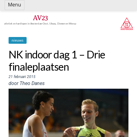
Spring
Menu
naar
inhoud
AV23
atletiek en hardlopen in Amsterdam-Oost, IJburg, Diemen en Weesp
nieuws
NK indoor dag 1 – Drie
finaleplaatsen
21 februari 2015
door Theo Danes