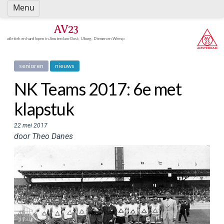
Spring
Menu
naar
inhoud
AV23
atletiek en hardlopen in Amsterdam-Oost, IJburg, Diemen en Weesp
senioren
nieuws
NK Teams 2017: 6e met
klapstuk
22 mei 2017
door Theo Danes