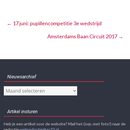
←
17 juni: pupillencompetitie 3e wedstrijd
Amsterdams Baan Circuit 2017
→
Nieuwsarchief
Nieuwsarchief
Artikel insturen
Heb je een artikel voor de website? Mail het (svp. met foto!) naar de
redactie
webredactie@av23.nl
.