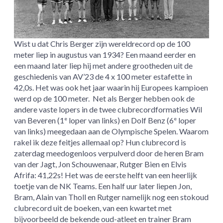
Wist u dat Chris Berger zijn wereldrecord op de 100
meter liep in augustus van 1934? Een maand eerder en
een maand later liep hij met andere grootheden uit de
geschiedenis van AV’23 de 4 x 100 meter estafette in
42,0s. Het was ook het jaar waarin hij Europees kampioen
werd op de 100 meter. Net als Berger hebben ook de
andere vaste lopers in de twee clubrecordformaties Wil
van Beveren (1
loper van links) en Dolf Benz (6
loper
e
e
van links) meegedaan aan de Olympische Spelen. Waarom
rakel ik deze feitjes allemaal op? Hun clubrecord is
zaterdag meedogenloos verpulverd door de heren Bram
van der Jagt, Jon Schouwenaar, Rutger Bien en Elvis
Afrifa: 41,22s! Het was de eerste helft van een heerlijk
toetje van de NK Teams. Een half uur later liepen Jon,
Bram, Alain van Tholl en Rutger namelijk nog een stokoud
clubrecord uit de boeken, van een kwartet met
bijvoorbeeld de bekende oud-atleet en trainer Bram