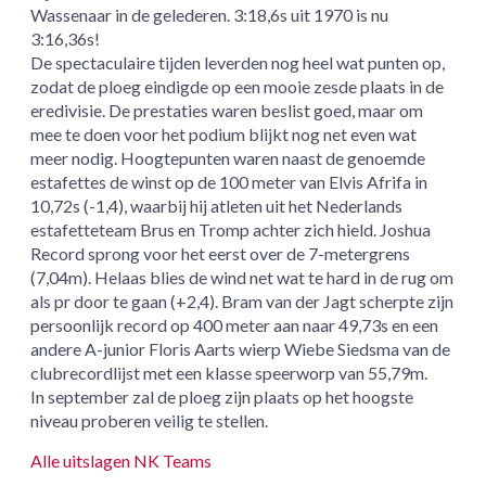
Wassenaar in de gelederen. 3:18,6s uit 1970 is nu
3:16,36s!
De spectaculaire tijden leverden nog heel wat punten op,
zodat de ploeg eindigde op een mooie zesde plaats in de
eredivisie. De prestaties waren beslist goed, maar om
mee te doen voor het podium blijkt nog net even wat
meer nodig. Hoogtepunten waren naast de genoemde
estafettes de winst op de 100 meter van Elvis Afrifa in
10,72s (-1,4), waarbij hij atleten uit het Nederlands
estafetteteam Brus en Tromp achter zich hield. Joshua
Record sprong voor het eerst over de 7-metergrens
(7,04m). Helaas blies de wind net wat te hard in de rug om
als pr door te gaan (+2,4). Bram van der Jagt scherpte zijn
persoonlijk record op 400 meter aan naar 49,73s en een
andere A-junior Floris Aarts wierp Wiebe Siedsma van de
clubrecordlijst met een klasse speerworp van 55,79m.
In september zal de ploeg zijn plaats op het hoogste
niveau proberen veilig te stellen.
Alle uitslagen NK Teams