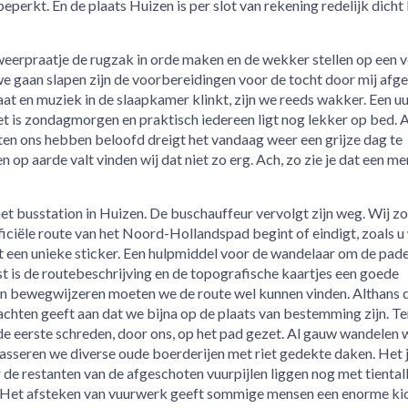
eperkt. En de plaats Huizen is per slot van rekening redelijk dicht b
eerpraatje de rugzak in orde maken en de wekker stellen op een 
we gaan slapen zijn de voorbereidingen voor de tocht door mij afg
t en muziek in de slaapkamer klinkt, zijn we reeds wakker. Een uu
et is zondagmorgen en praktisch iedereen ligt nog lekker op bed. 
eten ons hebben beloofd dreigt het vandaag weer een grijze dag te
 op aarde valt vinden wij dat niet zo erg. Ach, zo zie je dat een me
 het busstation in Huizen. De buschauffeur vervolgt zijn weg. Wij z
ciële route van het Noord-Hollandspad begint of eindigt, zoals u 
een unieke sticker. Een hulpmiddel voor de wandelaar om de pad
t is de routebeschrijving en de topografische kaartjes een goede
an bewegwijzeren moeten we de route wel kunnen vinden. Althans 
achten geeft aan dat we bijna op de plaats van bestemming zijn. Te
e eerste schreden, door ons, op het pad gezet. Al gauw wandelen 
asseren we diverse oude boerderijen met riet gedekte daken. Het j
 de restanten van de afgeschoten vuurpijlen liggen nog met tiental
 Het afsteken van vuurwerk geeft sommige mensen een enorme ki