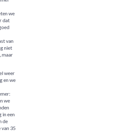
eten we
r dat
 goed
ast van
g niet
, maar
el weer
ng en we
emer:
en we
inden
 in een
n de
e van 35