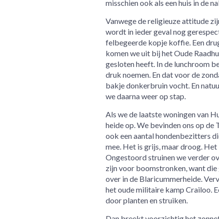
misschien ook als een huis in de n
Vanwege de religieuze attitude zi
wordt in ieder geval nog gerespec
felbegeerde kopje koffie. Een drug
komen we uit bij het Oude Raadhui
gesloten heeft. In de lunchroom be
druk noemen. En dat voor de zondag
bakje donkerbruin vocht. En natuur
we daarna weer op stap.
Als we de laatste woningen van Hu
heide op. We bevinden ons op de T
ook een aantal hondenbezitters die
mee. Het is grijs, maar droog. He
Ongestoord struinen we verder ov
zijn voor boomstronken, want die g
over in de Blaricummerheide. Verv
het oude militaire kamp Crailoo. E
door planten en struiken.
Dan breekt voorzichtig het zonnet