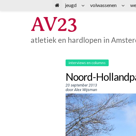
Spring
jeugd
volwassenen
we
naar
AV23
inhoud
atletiek en hardlopen in Amste
interviews en columns
Noord-Hollandpa
20 september 2013
door Alex Wijsman