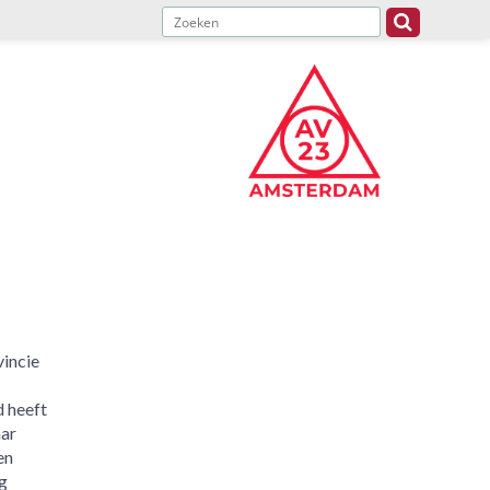
incie
-
 heeft
aar
en
g