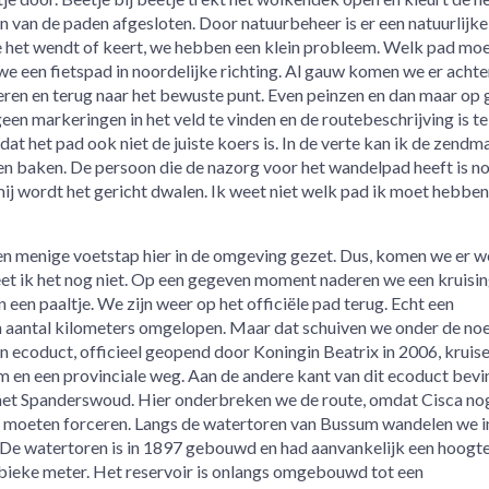
 van de paden afgesloten. Door natuurbeheer is er een natuurlijke
je het wendt of keert, we hebben een klein probleem. Welk pad mo
we een fietspad in noordelijke richting. Al gauw komen we er achte
keren en terug naar het bewuste punt. Even peinzen en dan maar op
geen markeringen in het veld te vinden en de routebeschrijving is te
at het pad ook niet de juiste koers is. In de verte kan ik de zendm
n baken. De persoon die de nazorg voor het wandelpad heeft is no
mij wordt het gericht dwalen. Ik weet niet welk pad ik moet hebben
en menige voetstap hier in de omgeving gezet. Dus, komen we er w
weet ik het nog niet. Op een gegeven moment naderen we een kruisi
een paaltje. We zijn weer op het officiële pad terug. Echt een
n aantal kilometers omgelopen. Maar dat schuiven we onder de no
en ecoduct, officieel geopend door Koningin Beatrix in 2006, kruis
 en een provinciale weg. Aan de andere kant van dit ecoduct bev
 het Spanderswoud. Hier onderbreken we de route, omdat Cisca nog
l moeten forceren. Langs de watertoren van Bussum wandelen we i
 De watertoren is in 1897 gebouwd en had aanvankelijk een hoogt
bieke meter. Het reservoir is onlangs omgebouwd tot een