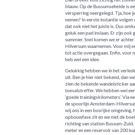
blauw. Op de Bussumseheide is een
versperring neergelegd. Tja, hoe 
nemen? In eerste instantie volgen 
dat ook niet het juiste is. Dus om
geluk een pad inslaan. Er zijn ook 
summier. Snel komen we er achter d
Hilversum waarnemen. Voor mij ee
tot actie overgegaan. Enfin, voor 
heb wel een idee.
Gelukkig hebben we in het verled
uit. Ben je hier niet bekend, dan 
zien de bekende wandelsticker aan 
toevalstreffer. We hebben wel ee
‘goede trainingskilometers’. Via e
de spoorlijn Amsterdam-Hilversum
wij ons in een bosrijke omgeving,
opbouwfase zit en we niet de boe
richting van station Bussum-Zuid.
meter en een reservoir van 200 ku