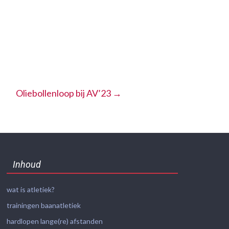
Oliebollenloop bij AV’23
→
Inhoud
wat is atletiek?
trainingen baanatletiek
hardlopen lange(re) afstanden