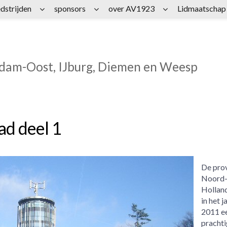
dstrijden
sponsors
over AV1923
Lidmaatschap
rdam-Oost, IJburg, Diemen en Weesp
d deel 1
De prov
Noord
Holland
in het j
2011 e
prachti