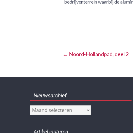
bedrijventerrein waarbij de alumi
wordt ve
←
Noord-Hollandpad, deel 2
Nieuwsarchief
Nieuwsarchief
Artikel insturen