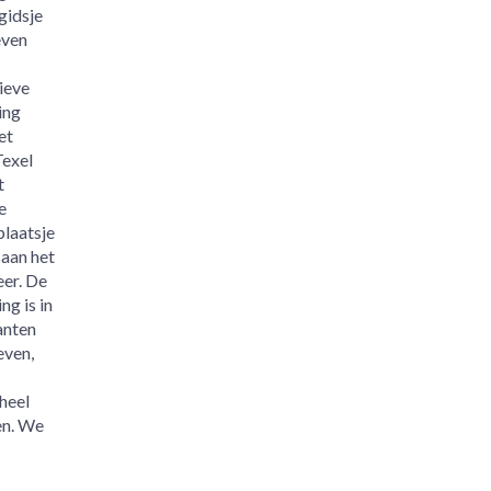
gidsje
even
ieve
ing
et
Texel
t
e
plaatsje
aan het
er. De
ng is in
anten
even,
heel
en. We