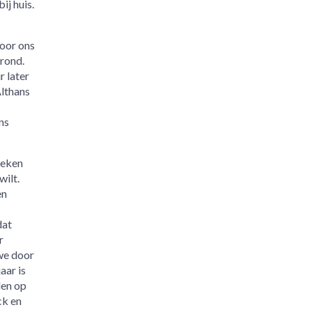
ij huis.
voor ons
erond.
r later
Althans
ns
oeken
wilt.
en
dat
r
we door
aar is
len op
ck en