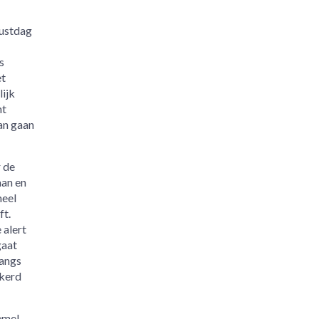
rustdag
s
et
lijk
ht
aan gaan
 de
aan en
heel
ft.
 alert
gaat
langs
ekerd
emel