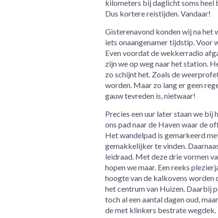
kilometers bij daglicht soms heel b
Dus kortere reistijden. Vandaar!
Gisterenavond konden wij na het w
iets onaangenamer tijdstip. Voor 
Even voordat de wekkerradio afgaa
zijn we op weg naar het station. H
zo schijnt het. Zoals de weerprof
worden. Maar zo lang er geen regen
gauw tevreden is, nietwaar!
Precies een uur later staan we bij
ons pad naar de Haven waar de offi
Het wandelpad is gemarkeerd met 
gemakkelijker te vinden. Daarnaas
leidraad. Met deze drie vormen v
hopen we maar. Een reeks plezierj
hoogte van de kalkovens worden d
het centrum van Huizen. Daarbij p
toch al een aantal dagen oud, maar
de met klinkers bestrate wegdek.