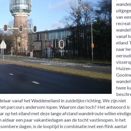
wandel
uitgeg
van een
recreat
wandel
vanaf h
eiland 
naar he
oeroud
vissers
Huizen 
Gooime
wandeli
twee k
beschr
aar vanaf het Waddeneiland in zuidelijke richting. We zijn niet
j het parcours andersom lopen. Waarom dan toch? Het antwoord is 
aar op het eiland met deze lange afstand wandelroute willen eindig
aldaar een paar vakantiedagen aan de tocht vastknopen. In het
sombere dagen, is de looptijd in combinatie met een flink aantal