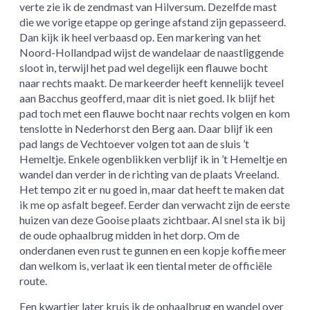
verte zie ik de zendmast van Hilversum. Dezelfde mast
die we vorige etappe op geringe afstand zijn gepasseerd.
Dan kijk ik heel verbaasd op. Een markering van het
Noord-Hollandpad wijst de wandelaar de naastliggende
sloot in, terwijl het pad wel degelijk een flauwe bocht
naar rechts maakt. De markeerder heeft kennelijk teveel
aan Bacchus geofferd, maar dit is niet goed. Ik blijf het
pad toch met een flauwe bocht naar rechts volgen en kom
tenslotte in Nederhorst den Berg aan. Daar blijf ik een
pad langs de Vechtoever volgen tot aan de sluis ’t
Hemeltje. Enkele ogenblikken verblijf ik in ’t Hemeltje en
wandel dan verder in de richting van de plaats Vreeland.
Het tempo zit er nu goed in, maar dat heeft te maken dat
ik me op asfalt begeef. Eerder dan verwacht zijn de eerste
huizen van deze Gooise plaats zichtbaar. Al snel sta ik bij
de oude ophaalbrug midden in het dorp. Om de
onderdanen even rust te gunnen en een kopje koffie meer
dan welkom is, verlaat ik een tiental meter de officiële
route.
Een kwartier later kruis ik de ophaalbrug en wandel over