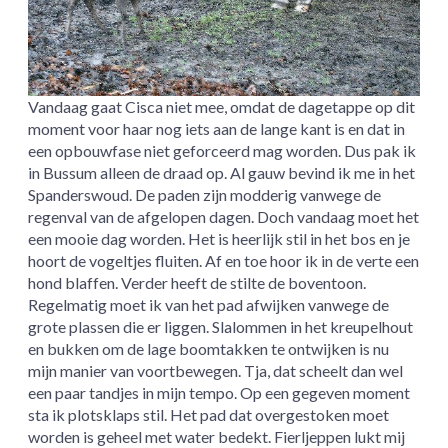
Vandaag gaat Cisca niet mee, omdat de dagetappe op dit
moment voor haar nog iets aan de lange kant is en dat in
een opbouwfase niet geforceerd mag worden. Dus pak ik
in Bussum alleen de draad op. Al gauw bevind ik me in het
Spanderswoud. De paden zijn modderig vanwege de
regenval van de afgelopen dagen. Doch vandaag moet het
een mooie dag worden. Het is heerlijk stil in het bos en je
hoort de vogeltjes fluiten. Af en toe hoor ik in de verte een
hond blaffen. Verder heeft de stilte de boventoon.
Regelmatig moet ik van het pad afwijken vanwege de
grote plassen die er liggen. Slalommen in het kreupelhout
en bukken om de lage boomtakken te ontwijken is nu
mijn manier van voortbewegen. Tja, dat scheelt dan wel
een paar tandjes in mijn tempo. Op een gegeven moment
sta ik plotsklaps stil. Het pad dat overgestoken moet
worden is geheel met water bedekt. Fierljeppen lukt mij