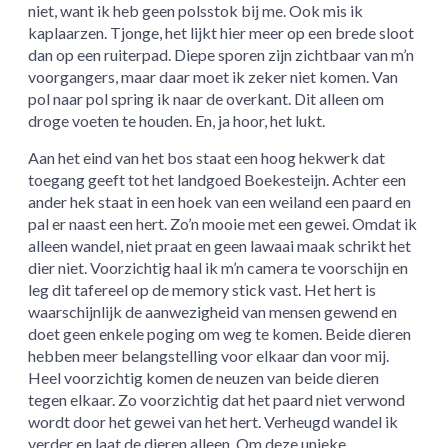
niet, want ik heb geen polsstok bij me. Ook mis ik
kaplaarzen. Tjonge, het lijkt hier meer op een brede sloot
dan op een ruiterpad. Diepe sporen zijn zichtbaar van m’n
voorgangers, maar daar moet ik zeker niet komen. Van
pol naar pol spring ik naar de overkant. Dit alleen om
droge voeten te houden. En, ja hoor, het lukt.
Aan het eind van het bos staat een hoog hekwerk dat
toegang geeft tot het landgoed Boekesteijn. Achter een
ander hek staat in een hoek van een weiland een paard en
pal er naast een hert. Zo’n mooie met een gewei. Omdat ik
alleen wandel, niet praat en geen lawaai maak schrikt het
dier niet. Voorzichtig haal ik m’n camera te voorschijn en
leg dit tafereel op de memory stick vast. Het hert is
waarschijnlijk de aanwezigheid van mensen gewend en
doet geen enkele poging om weg te komen. Beide dieren
hebben meer belangstelling voor elkaar dan voor mij.
Heel voorzichtig komen de neuzen van beide dieren
tegen elkaar. Zo voorzichtig dat het paard niet verwond
wordt door het gewei van het hert. Verheugd wandel ik
verder en laat de dieren alleen. Om deze unieke