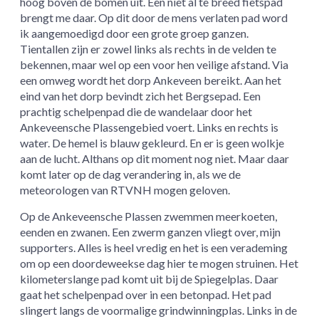
hoog boven de bomen uit. Een niet al te breed fietspad
brengt me daar. Op dit door de mens verlaten pad word
ik aangemoedigd door een grote groep ganzen.
Tientallen zijn er zowel links als rechts in de velden te
bekennen, maar wel op een voor hen veilige afstand. Via
een omweg wordt het dorp Ankeveen bereikt. Aan het
eind van het dorp bevindt zich het Bergsepad. Een
prachtig schelpenpad die de wandelaar door het
Ankeveensche Plassengebied voert. Links en rechts is
water. De hemel is blauw gekleurd. En er is geen wolkje
aan de lucht. Althans op dit moment nog niet. Maar daar
komt later op de dag verandering in, als we de
meteorologen van RTVNH mogen geloven.
Op de Ankeveensche Plassen zwemmen meerkoeten,
eenden en zwanen. Een zwerm ganzen vliegt over, mijn
supporters. Alles is heel vredig en het is een verademing
om op een doordeweekse dag hier te mogen struinen. Het
kilometerslange pad komt uit bij de Spiegelplas. Daar
gaat het schelpenpad over in een betonpad. Het pad
slingert langs de voormalige grindwinningplas. Links in de