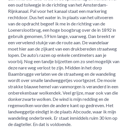
een oud tolwegje in de richting van het Amsterdam-
Rijnkanaal. Pal voor het kanaal staat een markering
rechtdoor. Dus het water in. In plaats van het uitvoeren
van de opdracht begeef ik me in de richting van de
Loenerslootbrug, een hoge boogbrug over de in 1892 in
gebruik genomen, 59 km lange, vaarweg. Dan breekt er
een vervelend stukje van de route aan. De wandelaar
moet hier aan de zijkant van een drukbereden straatweg
lopen. De auto’s razen op enkele centimeters aan je
voorbij. Nog een tandje bijzetten om zo snel mogelijk van
deze nare weg verlost te zijn. Midden in het dorp
Baambrugge verlaten we de straatweg en de wandeling
wordt over smalle landweggetjes voortgezet. De mooie
strakke blauwe hemel van vanmorgen is veranderd in een
onberekenbaar wolkendek. Veel grijze, maar ook van die
donkerzwarte wolken. De wind is mijn redding en de
regenwolken worden de andere kant op gedreven. Het
landweggetje eindigt in de plaats Abcoude, waar ik mijn
wandeling onderbreek. Er staat inmiddels ruim 30 km op
de dagteller. En dat is voldoende.