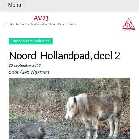
Spring
Menu
naar
inhoud
AV23
atletiek en hardlopen in Amsterdam-Oost, IJburg, Diemen en Weesp
interviews en columns
Noord-Hollandpad, deel 2
20 september 2013
door Alex Wijsman