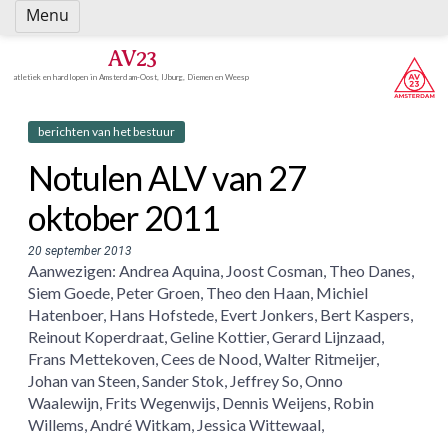
Spring
Menu
naar
inhoud
AV23
atletiek en hardlopen in Amsterdam-Oost, IJburg, Diemen en Weesp
berichten van het bestuur
Notulen ALV van 27
oktober 2011
20 september 2013
Aanwezigen: Andrea Aquina, Joost Cosman, Theo Danes,
Siem Goede, Peter Groen, Theo den Haan, Michiel
Hatenboer, Hans Hofstede, Evert Jonkers, Bert Kaspers,
Reinout Koperdraat, Geline Kottier, Gerard Lijnzaad,
Frans Mettekoven, Cees de Nood, Walter Ritmeijer,
Johan van Steen, Sander Stok, Jeffrey So, Onno
Waalewijn, Frits Wegenwijs, Dennis Weijens, Robin
Willems, André Witkam, Jessica Wittewaal,