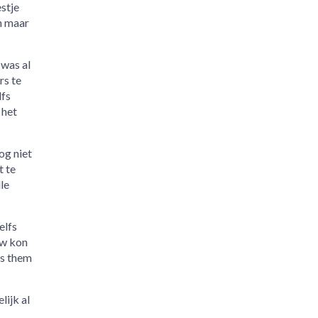
estje
h maar
was al
rs te
lfs
 het
og niet
t te
le
elfs
ow kon
es them
lijk al