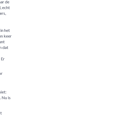
aar de
, echt
ers,
in het
en keer
unt
n dat
 Er
or
iet:
. Nu is
t