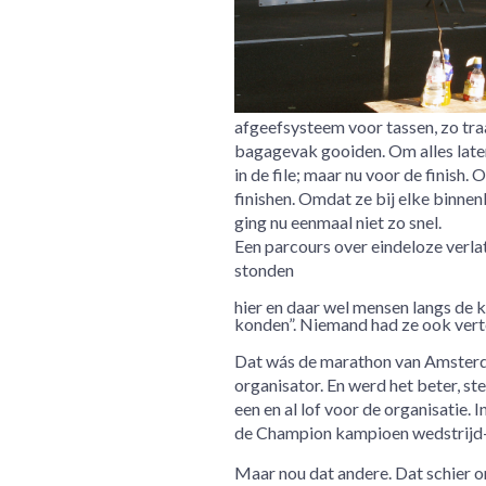
afgeefsysteem voor tassen, zo tr
bagagevak gooiden. Om alles later
in de file; maar nu voor de finis
finishen. Omdat ze bij elke binn
ging nu eenmaal niet zo snel.
Een parcours over eindeloze verlate
stonden
hier en daar wel mensen langs de k
konden”. Niemand had ze ook verte
Dat wás de marathon van Amsterd
organisator. En werd het beter, stee
een en al lof voor de organisatie. In
de Champion kampioen wedstrijd-
Maar nou dat andere. Dat schier 