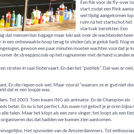
Een file voor de fly-over n
start zodat een flink aantal
wel tijdig aangekomen lop
ruim ná het startschot het
startvak bereikten. Een
aag dat mensen hun bagage maar lukraak over de wachtenden heen 
 in een onbewaakte hoop terug te vinden (als je geluk had). Nog e
h. Ongelogen, gewoon een paar minuten moeten wachten voordat je k
enkomer de streepjescode op het rugnummer met de hand scanden e
n straten in saai Slotervaart. En dan het “publiek”. Dat was er niet.
ant. En die riepen ook wel. Maar vooral “waarom ze er gvd niet do
ld dat er een loopje was.
am. Tot 2003. Toen kwam ING als animator. En de Champion als
ds beter. En nu is het perfect. Als ouwe rot geloof je je oren bijna n
 alle talen. Maar het klopt als een zere vinger: het loopt als een tiet
organiseren dus dat hadden we kunnen zien aankomen.
onmogelijke. Het opvoeden van de Amsterdammers. Tot enthousias