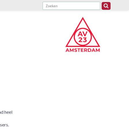
d heel
sers.