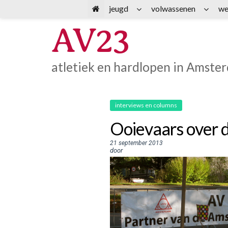
Spring
jeugd
volwassenen
we
naar
AV23
inhoud
atletiek en hardlopen in Amste
interviews en columns
Ooievaars over 
21 september 2013
door