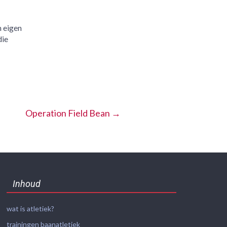
n eigen
die
Operation Field Bean
→
Inhoud
wat is atletiek?
trainingen baanatletiek