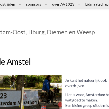
dstrijden
sponsors
over AV1923
Lidmaatschap
rdam-Oost, IJburg, Diemen en Weesp
de Amstel
Je kunt het natuurlijk ook
overdrijven.
Het is waar, Amsterdam ha
wat goed te maken.
Een kleine greep uit de mis