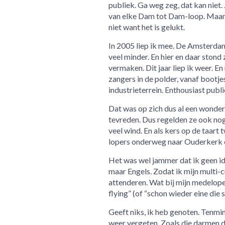
publiek. Ga weg zeg, dat kan niet. J
van elke Dam tot Dam-loop. Maa
niet want het is gelukt.
In 2005 liep ik mee. De Amsterda
veel minder. En hier en daar stond
vermaken. Dit jaar liep ik weer. En
zangers in de polder, vanaf bootjes
industrieterrein. Enthousiast publie
Dat was op zich dus al een wonder
tevreden. Dus regelden ze ook nog 
veel wind. En als kers op de taart
lopers onderweg naar Ouderkerk of 
Het was wel jammer dat ik geen idee
maar Engels. Zodat ik mijn multi-c
attenderen. Wat bij mijn medelope
flying” (of “schon wieder eine die 
Geeft niks, ik heb genoten. Tenmins
weer vergeten. Zoals die darmen d